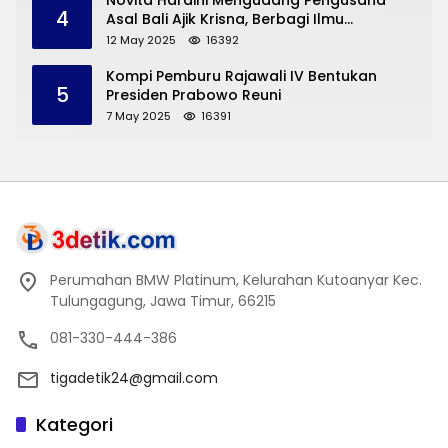
Novita Hardini Mengudang Pengusaha
4
Asal Bali Ajik Krisna, Berbagi Ilmu
Pengembangan Pariwisata dan UMKM
12 May 2025
16392
Trenggalek
Kompi Pemburu Rajawali IV Bentukan
5
Presiden Prabowo Reuni
7 May 2025
16391
Perumahan BMW Platinum, Kelurahan Kutoanyar Kec.
Tulungagung, Jawa Timur, 66215
081-330-444-386
tigadetik24@gmail.com
Kategori