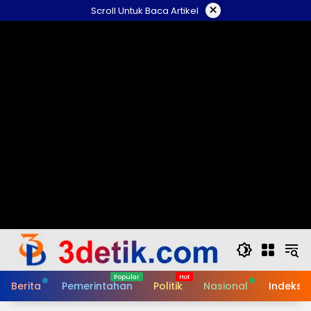
Skip
×
Scroll Untuk Baca Artikel
to
content
Berita
Pemerintahan
Politik
Nasional
Indeks B