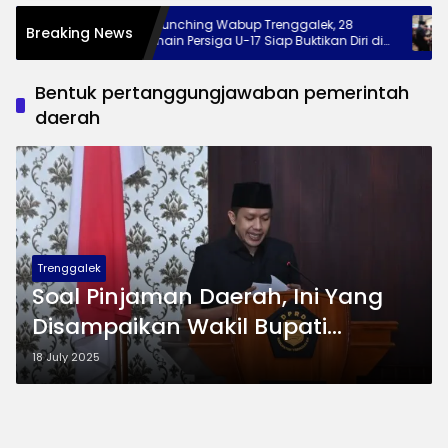
lun-
Dilaunching Wabup Trenggalek, 28
42 P
Breaking News
Pemain Persiga U-17 Siap Buktikan Diri di
Jam
 UMKM
Piala Suratin
Nam
Bentuk pertanggungjawaban pemerintah
daerah
Trenggalek
Soal Pinjaman Daerah, Ini Yang
Disampaikan Wakil Bupati
Trenggalek Syah Natanegara
18 July 2025