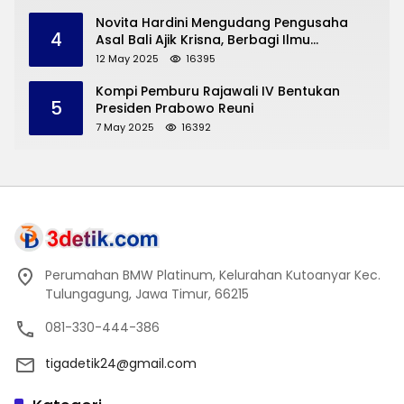
Novita Hardini Mengudang Pengusaha
4
Asal Bali Ajik Krisna, Berbagi Ilmu
Pengembangan Pariwisata dan UMKM
12 May 2025
16395
Trenggalek
Kompi Pemburu Rajawali IV Bentukan
5
Presiden Prabowo Reuni
7 May 2025
16392
Perumahan BMW Platinum, Kelurahan Kutoanyar Kec.
Tulungagung, Jawa Timur, 66215
081-330-444-386
tigadetik24@gmail.com