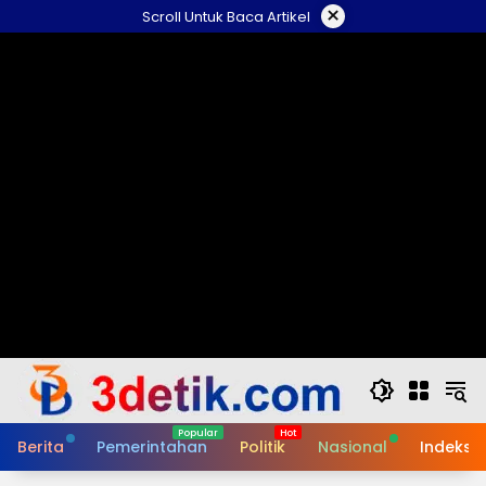
Skip
×
Scroll Untuk Baca Artikel
to
content
Berita
Pemerintahan
Politik
Nasional
Indeks B