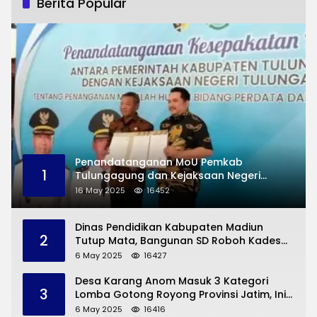
Berita Popular
Penandatanganan MoU Pemkab
1
Tulungagung dan Kejaksaan Negeri
Permasalahan Hukum
16 May 2025
16452
Dinas Pendidikan Kabupaten Madiun
2
Tutup Mata, Bangunan SD Roboh Kades
Dermorejo Bangun Pakai Dana Pribadi
6 May 2025
16427
Desa Karang Anom Masuk 3 Kategori
3
Lomba Gotong Royong Provinsi Jatim, Ini
yang Disampaikan Sekda Trenggalek
6 May 2025
16416