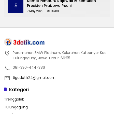
Kompi Pemburu Rajawali IV Bentukan
5
Presiden Prabowo Reuni
7 May 2025
16391
Perumahan BMW Platinum, Kelurahan Kutoanyar Kec.
Tulungagung, Jawa Timur, 66215
081-330-444-386
tigadetik24@gmail.com
Kategori
Trenggalek
Tulungagung