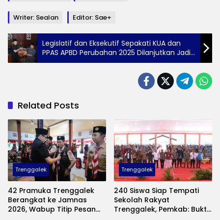
Writer: Sealan
Editor: Sae+
Legislatif dan Eksekutif Sepakati KUA dan
PPAS APBD Perubahan 2025 Dilanjutkan Jadi
Rencana Peraturan Daerah
Related Posts
Trenggalek
Trenggalek
42 Pramuka Trenggalek
240 Siswa Siap Tempati
Berangkat ke Jamnas
Sekolah Rakyat
2026, Wabup Titip Pesan
Trenggalek, Pemkab: Bukti
Jaga Nama Baik Daerah
Nyata Negara Hadir untuk