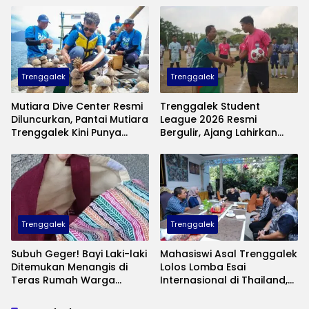
Anak Kurang Mampu
Trenggalek
Trenggalek
Mutiara Dive Center Resmi
Trenggalek Student
Diluncurkan, Pantai Mutiara
League 2026 Resmi
Trenggalek Kini Punya
Bergulir, Ajang Lahirkan
Wisata Bawah Laut
Bibit Pesepak Bola Muda
Andalan
Perebutkan Piala Bupati
Trenggalek
Trenggalek
Subuh Geger! Bayi Laki-laki
Mahasiswi Asal Trenggalek
Ditemukan Menangis di
Lolos Lomba Esai
Teras Rumah Warga
Internasional di Thailand,
Banaran, Polisi Selidiki
Inovasinya Bikin Bangga
Pelaku Pembuangan
Mas Ipin