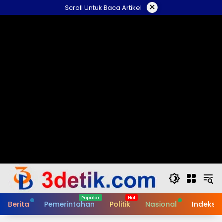
Skip
×
Scroll Untuk Baca Artikel
to
content
Berita
Pemerintahan
Politik
Nasional
Indeks B