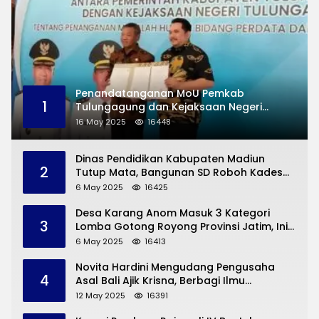
Penandatanganan MoU Pemkab
1
Tulungagung dan Kejaksaan Negeri
Permasalahan Hukum
16 May 2025
16448
Dinas Pendidikan Kabupaten Madiun
2
Tutup Mata, Bangunan SD Roboh Kades
Dermorejo Bangun Pakai Dana Pribadi
6 May 2025
16425
Desa Karang Anom Masuk 3 Kategori
3
Lomba Gotong Royong Provinsi Jatim, Ini
yang Disampaikan Sekda Trenggalek
6 May 2025
16413
Novita Hardini Mengudang Pengusaha
4
Asal Bali Ajik Krisna, Berbagi Ilmu
Pengembangan Pariwisata dan UMKM
12 May 2025
16391
Trenggalek