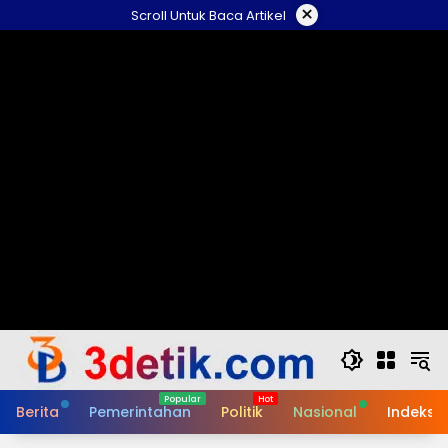
Skip
×
Scroll Untuk Baca Artikel
to
content
Berita
Pemerintahan
Politik
Nasional
Indeks B