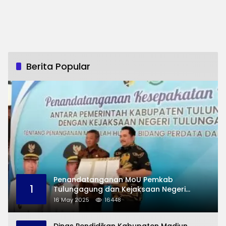
Berita Popular
Penandatanganan MoU Pemkab
1
Tulungagung dan Kejaksaan Negeri
Permasalahan Hukum
16 May 2025
16448