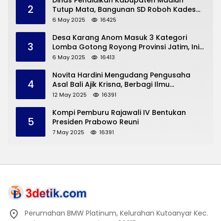
Dinas Pendidikan Kabupaten Madiun
2
Tutup Mata, Bangunan SD Roboh Kades
Dermorejo Bangun Pakai Dana Pribadi
6 May 2025
16425
Desa Karang Anom Masuk 3 Kategori
3
Lomba Gotong Royong Provinsi Jatim, Ini
yang Disampaikan Sekda Trenggalek
6 May 2025
16413
Novita Hardini Mengudang Pengusaha
4
Asal Bali Ajik Krisna, Berbagi Ilmu
Pengembangan Pariwisata dan UMKM
12 May 2025
16391
Trenggalek
Kompi Pemburu Rajawali IV Bentukan
5
Presiden Prabowo Reuni
7 May 2025
16391
Perumahan BMW Platinum, Kelurahan Kutoanyar Kec.