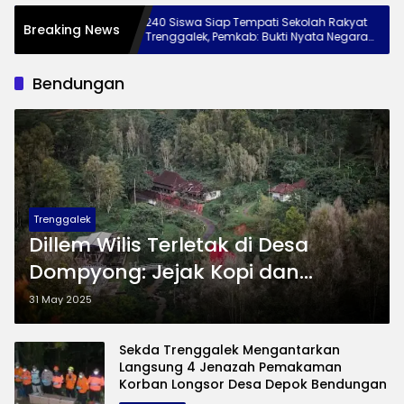
t ke
240 Siswa Siap Tempati Sekolah Rakyat
Mu
Breaking News
n Jaga
Trenggalek, Pemkab: Bukti Nyata Negara
Pa
Hadir untuk Anak Kurang Mampu
W
Bendungan
Trenggalek
Dillem Wilis Terletak di Desa
Dompyong: Jejak Kopi dan
Sejarah di Lereng Gunung
31 May 2025
Sekda Trenggalek Mengantarkan
Langsung 4 Jenazah Pemakaman
Korban Longsor Desa Depok Bendungan