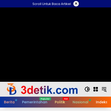
Skip
×
Scroll Untuk Baca Artikel
to
content
Berita
Pemerintahan
Politik
Nasional
Indeks B