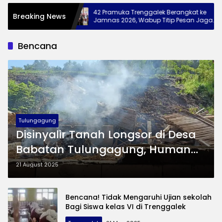
lek, 28
42 Pramuka Trenggalek Berangkat ke
Breaking News
tikan Diri di
Jamnas 2026, Wabup Titip Pesan Jaga
Nama Baik Daerah
Bencana
Tulungagung
Disinyalir Tanah Longsor di Desa
Babatan Tulungagung, Human
Error
21 August 2025
Bencana! Tidak Mengaruhi Ujian sekolah
Bagi Siswa kelas VI di Trenggalek