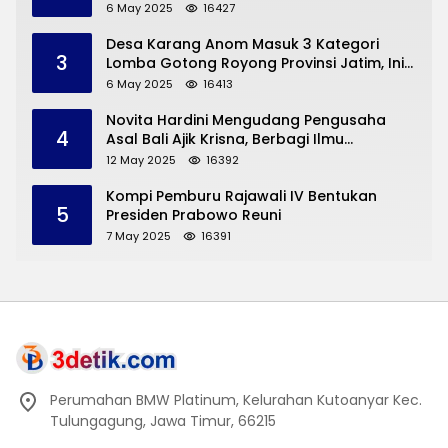
Dermorejo Bangun Pakai Dana Pribadi
6 May 2025
16427
Desa Karang Anom Masuk 3 Kategori
3
Lomba Gotong Royong Provinsi Jatim, Ini
yang Disampaikan Sekda Trenggalek
6 May 2025
16413
Novita Hardini Mengudang Pengusaha
4
Asal Bali Ajik Krisna, Berbagi Ilmu
Pengembangan Pariwisata dan UMKM
12 May 2025
16392
Trenggalek
Kompi Pemburu Rajawali IV Bentukan
5
Presiden Prabowo Reuni
7 May 2025
16391
Perumahan BMW Platinum, Kelurahan Kutoanyar Kec.
Tulungagung, Jawa Timur, 66215