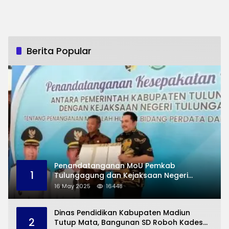
Berita Popular
Penandatanganan MoU Pemkab
1
Tulungagung dan Kejaksaan Negeri
Permasalahan Hukum
16 May 2025
16448
Dinas Pendidikan Kabupaten Madiun
2
Tutup Mata, Bangunan SD Roboh Kades