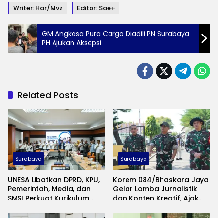
Writer: Har/mvz
Editor: Sae+
GM Angkasa Pura Cargo Diadili PN Surabaya
PH Ajukan Aksepsi
Related Posts
Surabaya
Surabaya
UNESA Libatkan DPRD, KPU,
Korem 084/Bhaskara Jaya
Pemerintah, Media, dan
Gelar Lomba Jurnalistik
SMSI Perkuat Kurikulum
dan Konten Kreatif, Ajak
Ilmu Politik
Publik Rekam Pengabdian
TNI di Madura