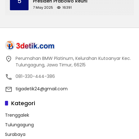
5
Presiden Prabowo Reuni
7 May 2025
16391
Perumahan BMW Platinum, Kelurahan Kutoanyar Kec.
Tulungagung, Jawa Timur, 66215
081-330-444-386
tigadetik24@gmail.com
Kategori
Trenggalek
Tulungagung
Surabaya