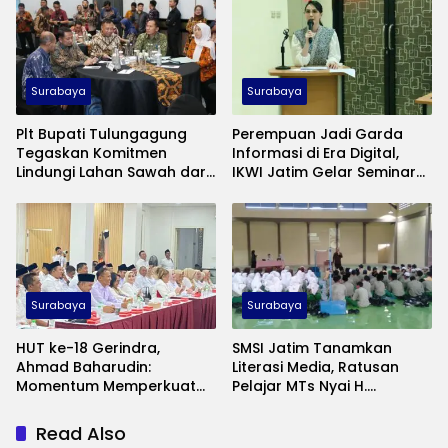
Surabaya
Surabaya
Plt Bupati Tulungagung
Perempuan Jadi Garda
Tegaskan Komitmen
Informasi di Era Digital,
Lindungi Lahan Sawah dari
IKWI Jatim Gelar Seminar
Alih Fungsi
Literasi Media
Surabaya
Surabaya
HUT ke-18 Gerindra,
SMSI Jatim Tanamkan
Ahmad Baharudin:
Literasi Media, Ratusan
Momentum Memperkuat
Pelajar MTs Nyai H.
Pengabdian kepada
Ashfiyah Ikuti Pelatihan
Masyarakat
Jurnalistik
Read Also