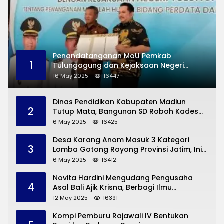
Penandatanganan MoU Pemkab
1
Tulungagung dan Kejaksaan Negeri
Permasalahan Hukum
16 May 2025
16447
Dinas Pendidikan Kabupaten Madiun
2
Tutup Mata, Bangunan SD Roboh Kades
Dermorejo Bangun Pakai Dana Pribadi
6 May 2025
16425
Desa Karang Anom Masuk 3 Kategori
3
Lomba Gotong Royong Provinsi Jatim, Ini
yang Disampaikan Sekda Trenggalek
6 May 2025
16412
Novita Hardini Mengudang Pengusaha
4
Asal Bali Ajik Krisna, Berbagi Ilmu
Pengembangan Pariwisata dan UMKM
12 May 2025
16391
Trenggalek
Kompi Pemburu Rajawali IV Bentukan