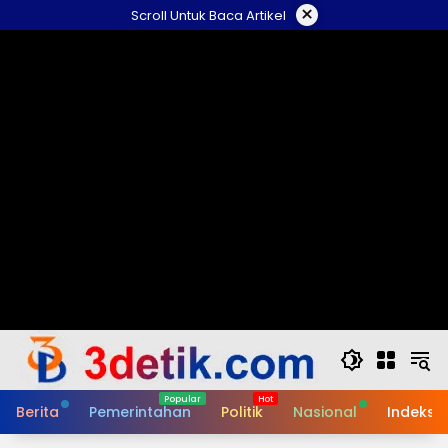
Skip
×
Scroll Untuk Baca Artikel
to
content
Berita
Pemerintahan
Politik
Nasional
Indeks B