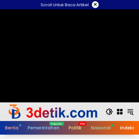
Skip
×
Scroll Untuk Baca Artikel
to
content
Berita
Pemerintahan
Politik
Nasional
Indeks B