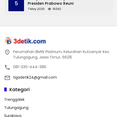
5
Presiden Prabowo Reuni
7 May 2025
16392
Perumahan BMW Platinum, Kelurahan Kutoanyar Kec.
Tulungagung, Jawa Timur, 66215
081-330-444-386
tigadetik24@gmail.com
Kategori
Trenggalek
Tulungagung
Surabaya