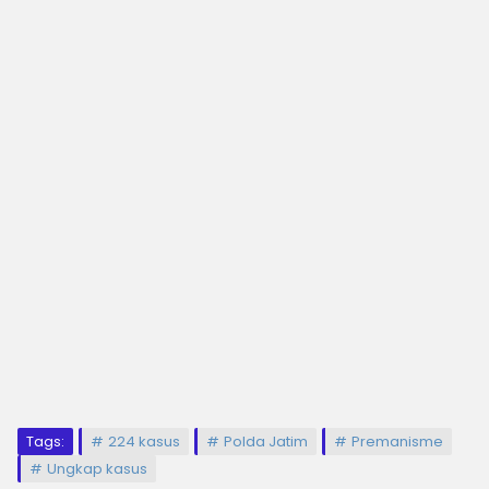
Tags:
224 kasus
Polda Jatim
Premanisme
Ungkap kasus