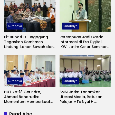
TNI di Madura
Surabaya
Surabaya
Plt Bupati Tulungagung
Perempuan Jadi Garda
Tegaskan Komitmen
Informasi di Era Digital,
Lindungi Lahan Sawah dari
IKWI Jatim Gelar Seminar
Alih Fungsi
Literasi Media
Surabaya
Surabaya
HUT ke-18 Gerindra,
SMSI Jatim Tanamkan
Ahmad Baharudin:
Literasi Media, Ratusan
Momentum Memperkuat
Pelajar MTs Nyai H.
Pengabdian kepada
Ashfiyah Ikuti Pelatihan
Masyarakat
Jurnalistik
Read Also