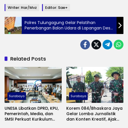
Writer: Har/Mvz
Editor: Sae+
Polres Tulungagung Gelar Pelatihan
Penerbangan Balon Udara di Lapangan Desa
Notorejo
Related Posts
Surabaya
Surabaya
UNESA Libatkan DPRD, KPU,
Korem 084/Bhaskara Jaya
Pemerintah, Media, dan
Gelar Lomba Jurnalistik
SMSI Perkuat Kurikulum
dan Konten Kreatif, Ajak
Ilmu Politik
Publik Rekam Pengabdian