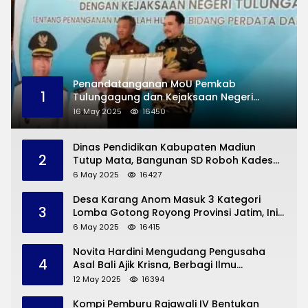
Penandatanganan MoU Pemkab
1
Tulungagung dan Kejaksaan Negeri
Permasalahan Hukum
16 May 2025
16450
Dinas Pendidikan Kabupaten Madiun
2
Tutup Mata, Bangunan SD Roboh Kades
Dermorejo Bangun Pakai Dana Pribadi
6 May 2025
16427
Desa Karang Anom Masuk 3 Kategori
3
Lomba Gotong Royong Provinsi Jatim, Ini
yang Disampaikan Sekda Trenggalek
6 May 2025
16415
Novita Hardini Mengudang Pengusaha
4
Asal Bali Ajik Krisna, Berbagi Ilmu
Pengembangan Pariwisata dan UMKM
12 May 2025
16394
Trenggalek
Kompi Pemburu Rajawali IV Bentukan