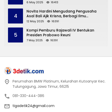
yang Disampaikan Sekda Trenggalek
6 May 2025
16413
Novita Hardini Mengudang Pengusaha
4
Asal Bali Ajik Krisna, Berbagi Ilmu
Pengembangan Pariwisata dan UMKM
12 May 2025
16391
Trenggalek
Kompi Pemburu Rajawali IV Bentukan
5
Presiden Prabowo Reuni
7 May 2025
16391
Perumahan BMW Platinum, Kelurahan Kutoanyar Kec.
Tulungagung, Jawa Timur, 66215
081-330-444-386
tigadetik24@gmail.com