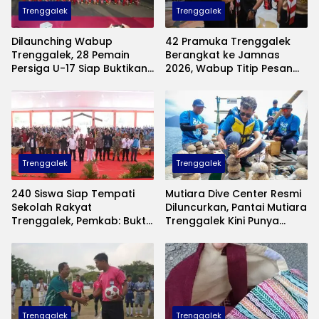
Trenggalek
Trenggalek
Dilaunching Wabup
42 Pramuka Trenggalek
Trenggalek, 28 Pemain
Berangkat ke Jamnas
Persiga U-17 Siap Buktikan
2026, Wabup Titip Pesan
Diri di Piala Suratin
Jaga Nama Baik Daerah
Trenggalek
Trenggalek
240 Siswa Siap Tempati
Mutiara Dive Center Resmi
Sekolah Rakyat
Diluncurkan, Pantai Mutiara
Trenggalek, Pemkab: Bukti
Trenggalek Kini Punya
Nyata Negara Hadir untuk
Wisata Bawah Laut
Anak Kurang Mampu
Andalan
Trenggalek
Trenggalek