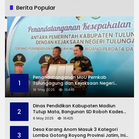
Berita Popular
Penandatanganan MoU Pemkab
1
Tulungagung dan Kejaksaan Negeri
Permasalahan Hukum
16 May 2025
16448
Dinas Pendidikan Kabupaten Madiun
2
Tutup Mata, Bangunan SD Roboh Kades
Dermorejo Bangun Pakai Dana Pribadi
6 May 2025
16425
Desa Karang Anom Masuk 3 Kategori
3
Lomba Gotong Royong Provinsi Jatim, Ini