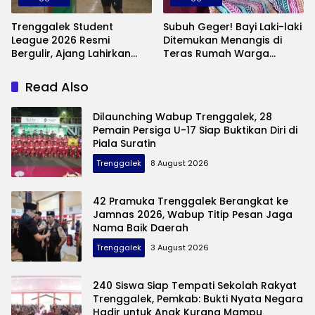
Trenggalek Student
Subuh Geger! Bayi Laki-laki
League 2026 Resmi
Ditemukan Menangis di
Bergulir, Ajang Lahirkan
Teras Rumah Warga
Bibit Pesepak Bola Muda
Banaran, Polisi Selidiki
Perebutkan Piala Bupati
Pelaku Pembuangan
Read Also
Dilaunching Wabup Trenggalek, 28
Pemain Persiga U-17 Siap Buktikan Diri di
Piala Suratin
Trenggalek
8 August 2026
42 Pramuka Trenggalek Berangkat ke
Jamnas 2026, Wabup Titip Pesan Jaga
Nama Baik Daerah
Trenggalek
3 August 2026
240 Siswa Siap Tempati Sekolah Rakyat
Trenggalek, Pemkab: Bukti Nyata Negara
Hadir untuk Anak Kurang Mampu