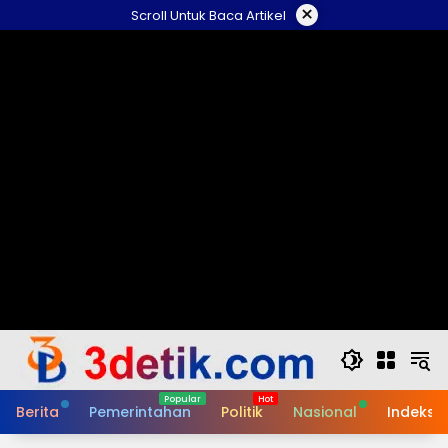
Skip
×
Scroll Untuk Baca Artikel
to
content
Berita
Pemerintahan
Politik
Nasional
Indeks B