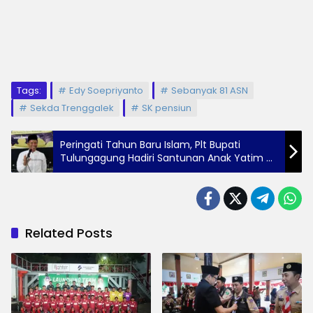
Tags:
Edy Soepriyanto
Sebanyak 81 ASN
Sekda Trenggalek
SK pensiun
Peringati Tahun Baru Islam, Plt Bupati
Tulungagung Hadiri Santunan Anak Yatim di
Boyolangu
Related Posts