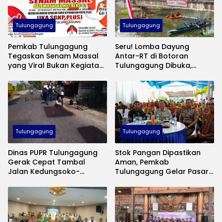
Tulungagung
Tulungagung
Pemkab Tulungagung
Seru! Lomba Dayung
Tegaskan Senam Massal
Antar-RT di Botoran
yang Viral Bukan Kegiatan
Tulungagung Dibuka,
Pemerintah
Ahmad Baharudin
Tekankan Sportivitas
Tulungagung
Tulungagung
Dinas PUPR Tulungagung
Stok Pangan Dipastikan
Gerak Cepat Tambal
Aman, Pemkab
Jalan Kedungsoko-
Tulungagung Gelar Pasar
Gesikan, Gunakan Aspal
Murah Tekan Inflasi
Coldmix