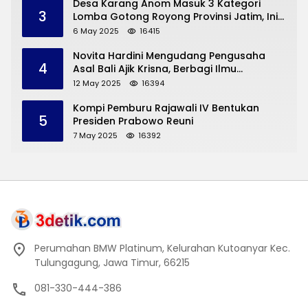
Desa Karang Anom Masuk 3 Kategori
3
Lomba Gotong Royong Provinsi Jatim, Ini
yang Disampaikan Sekda Trenggalek
6 May 2025
16415
Novita Hardini Mengudang Pengusaha
4
Asal Bali Ajik Krisna, Berbagi Ilmu
Pengembangan Pariwisata dan UMKM
12 May 2025
16394
Trenggalek
Kompi Pemburu Rajawali IV Bentukan
5
Presiden Prabowo Reuni
7 May 2025
16392
Perumahan BMW Platinum, Kelurahan Kutoanyar Kec.
Tulungagung, Jawa Timur, 66215
081-330-444-386