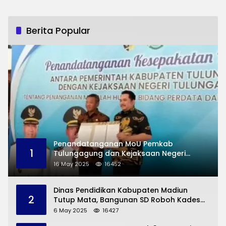
Berita Popular
Penandatanganan MoU Pemkab
1
Tulungagung dan Kejaksaan Negeri
Permasalahan Hukum
16 May 2025
16452
Dinas Pendidikan Kabupaten Madiun
2
Tutup Mata, Bangunan SD Roboh Kades
Dermorejo Bangun Pakai Dana Pribadi
6 May 2025
16427