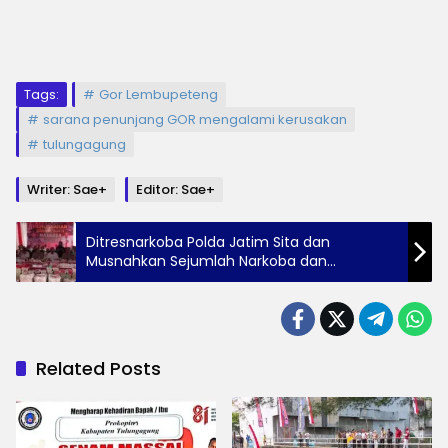
Tags:
Gor Lembupeteng
sarana penunjang GOR mengalami kerusakan
tulungagung
Writer: Sae+
Editor: Sae+
Ditresnarkoba Polda Jatim Sita dan
Musnahkan Sejumlah Narkoba dan
Okerbaya
Related Posts