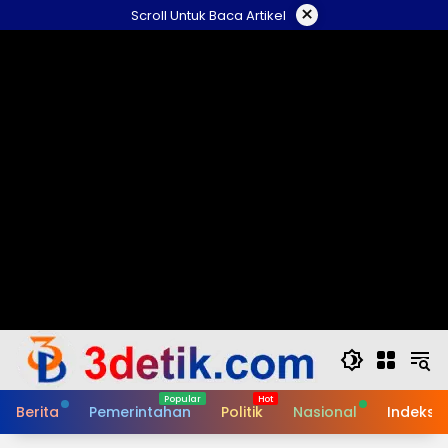
Skip
×
Scroll Untuk Baca Artikel
to
content
Berita
Pemerintahan
Politik
Nasional
Indeks B