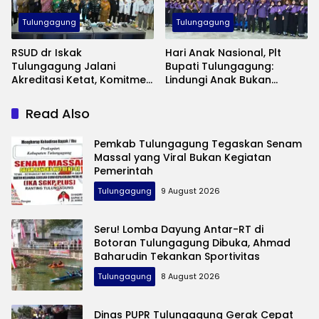
Tulungagung
Tulungagung
RSUD dr Iskak
Hari Anak Nasional, Plt
Tulungagung Jalani
Bupati Tulungagung:
Akreditasi Ketat, Komitmen
Lindungi Anak Bukan
Jaga Mutu Pelayanan
Sekadar Seremoni
Kesehatan
Read Also
Pemkab Tulungagung Tegaskan Senam
Massal yang Viral Bukan Kegiatan
Pemerintah
Tulungagung
9 August 2026
Seru! Lomba Dayung Antar-RT di
Botoran Tulungagung Dibuka, Ahmad
Baharudin Tekankan Sportivitas
Tulungagung
8 August 2026
Dinas PUPR Tulungagung Gerak Cepat