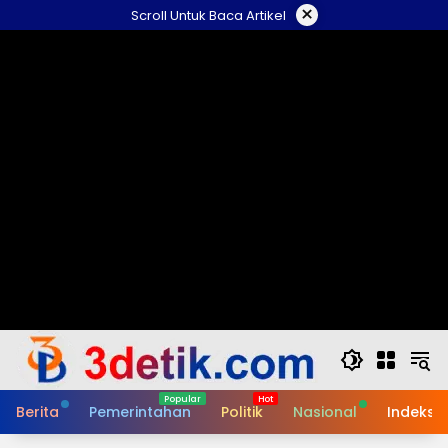
Skip
×
Scroll Untuk Baca Artikel
to
content
Berita
Pemerintahan
Politik
Nasional
Indeks B