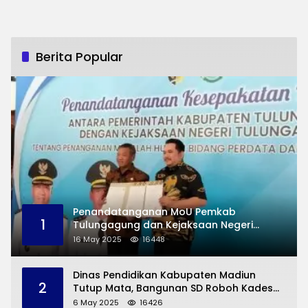
Berita Popular
Penandatanganan MoU Pemkab
1
Tulungagung dan Kejaksaan Negeri
Permasalahan Hukum
16 May 2025
16448
Dinas Pendidikan Kabupaten Madiun
2
Tutup Mata, Bangunan SD Roboh Kades
Dermorejo Bangun Pakai Dana Pribadi
6 May 2025
16426