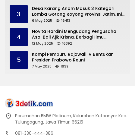
Desa Karang Anom Masuk 3 Kategori
3
Lomba Gotong Royong Provinsi Jatim, Ini
yang Disampaikan Sekda Trenggalek
6 May 2025
16413
Novita Hardini Mengudang Pengusaha
4
Asal Bali Ajik Krisna, Berbagi Ilmu
Pengembangan Pariwisata dan UMKM
12 May 2025
16392
Trenggalek
Kompi Pemburu Rajawali IV Bentukan
5
Presiden Prabowo Reuni
7 May 2025
16391
Perumahan BMW Platinum, Kelurahan Kutoanyar Kec.
Tulungagung, Jawa Timur, 66215
081-330-444-386