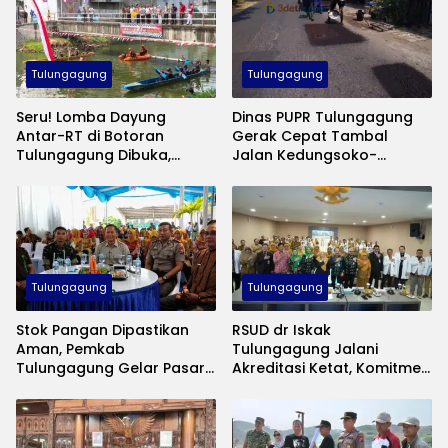
Tulungagung
Tulungagung
Seru! Lomba Dayung
Dinas PUPR Tulungagung
Antar-RT di Botoran
Gerak Cepat Tambal
Tulungagung Dibuka,
Jalan Kedungsoko-
Ahmad Baharudin
Gesikan, Gunakan Aspal
Tekankan Sportivitas
Coldmix
Tulungagung
Tulungagung
Stok Pangan Dipastikan
RSUD dr Iskak
Aman, Pemkab
Tulungagung Jalani
Tulungagung Gelar Pasar
Akreditasi Ketat, Komitmen
Murah Tekan Inflasi
Jaga Mutu Pelayanan
Kesehatan