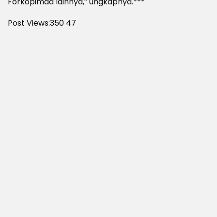
Forkopimda lainnya,” ungkapnya.***
Post Views:350
47