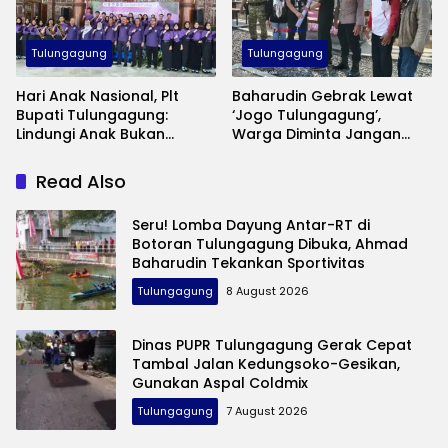
Tulungagung
Tulungagung
Hari Anak Nasional, Plt
Baharudin Gebrak Lewat
Bupati Tulungagung:
‘Jogo Tulungagung’,
Lindungi Anak Bukan
Warga Diminta Jangan
Sekadar Seremoni
Lagi Diam Saat Ada
Gangguan Keamanan
Read Also
Seru! Lomba Dayung Antar-RT di
Botoran Tulungagung Dibuka, Ahmad
Baharudin Tekankan Sportivitas
Tulungagung
8 August 2026
Dinas PUPR Tulungagung Gerak Cepat
Tambal Jalan Kedungsoko-Gesikan,
Gunakan Aspal Coldmix
Tulungagung
7 August 2026