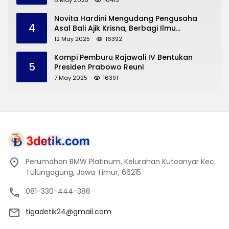
Novita Hardini Mengudang Pengusaha
4
Asal Bali Ajik Krisna, Berbagi Ilmu
Pengembangan Pariwisata dan UMKM
12 May 2025
16392
Trenggalek
Kompi Pemburu Rajawali IV Bentukan
5
Presiden Prabowo Reuni
7 May 2025
16391
Perumahan BMW Platinum, Kelurahan Kutoanyar Kec.
Tulungagung, Jawa Timur, 66215
081-330-444-386
tigadetik24@gmail.com