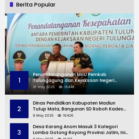
Berita Popular
Penandatanganan MoU Pemkab
1
Tulungagung dan Kejaksaan Negeri
Permasalahan Hukum
16 May 2025
16448
Dinas Pendidikan Kabupaten Madiun
2
Tutup Mata, Bangunan SD Roboh Kades
Dermorejo Bangun Pakai Dana Pribadi
6 May 2025
16426
Desa Karang Anom Masuk 3 Kategori
3
Lomba Gotong Royong Provinsi Jatim, Ini
yang Disampaikan Sekda Trenggalek
6 May 2025
16413