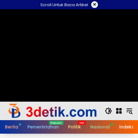
Skip
×
Scroll Untuk Baca Artikel
to
content
Berita
Pemerintahan
Politik
Nasional
Indeks B