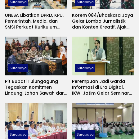
Surabaya
Surabaya
UNESA Libatkan DPRD, KPU,
Korem 084/Bhaskara Jaya
Pemerintah, Media, dan
Gelar Lomba Jurnalistik
SMSI Perkuat Kurikulum
dan Konten Kreatif, Ajak
Ilmu Politik
Publik Rekam Pengabdian
TNI di Madura
Surabaya
Surabaya
Plt Bupati Tulungagung
Perempuan Jadi Garda
Tegaskan Komitmen
Informasi di Era Digital,
Lindungi Lahan Sawah dari
IKWI Jatim Gelar Seminar
Alih Fungsi
Literasi Media
Surabaya
Surabaya