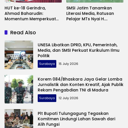
HUT ke-18 Gerindra,
SMSI Jatim Tanamkan
Ahmad Baharudin:
Literasi Media, Ratusan
Momentum Memperkuat
Pelajar MTs Nyai H.
Pengabdian kepada
Ashfiyah Ikuti Pelatihan
Masyarakat
Jurnalistik
Read Also
UNESA Libatkan DPRD, KPU, Pemerintah,
Media, dan SMSI Perkuat Kurikulum Ilmu
Politik
Surabaya
15 July 2026
Korem 084/Bhaskara Jaya Gelar Lomba
Jurnalistik dan Konten Kreatif, Ajak Publik
Rekam Pengabdian TNI di Madura
Surabaya
12 July 2026
Plt Bupati Tulungagung Tegaskan
Komitmen Lindungi Lahan Sawah dari
Alih Fungsi