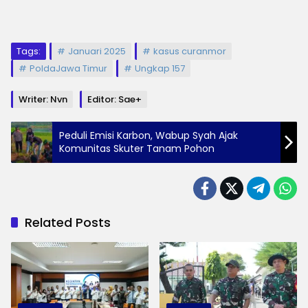
Tags:
Januari 2025
kasus curanmor
PoldaJawa Timur
Ungkap 157
Writer: Nvn
Editor: Sae+
Peduli Emisi Karbon, Wabup Syah Ajak
Komunitas Skuter Tanam Pohon
Related Posts