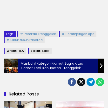
Tags:
Pemkab Trenggalek
Perampingan opd
Sibuk susun raperda
Writer: HSA
Editor: Sae+
Musibah! Kategori Kiamat Sugra atau
Kiamat Kecil Kabupaten Trenggalek
Related Posts