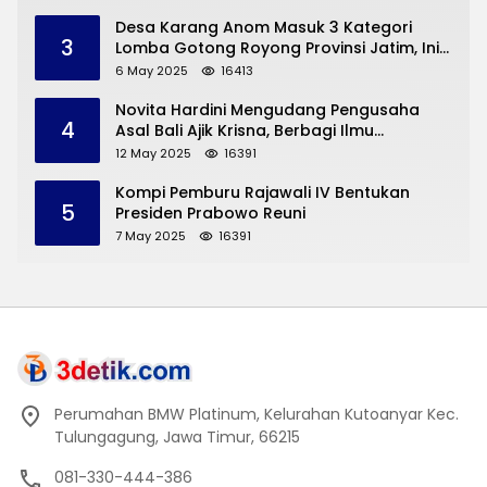
Desa Karang Anom Masuk 3 Kategori
3
Lomba Gotong Royong Provinsi Jatim, Ini
yang Disampaikan Sekda Trenggalek
6 May 2025
16413
Novita Hardini Mengudang Pengusaha
4
Asal Bali Ajik Krisna, Berbagi Ilmu
Pengembangan Pariwisata dan UMKM
12 May 2025
16391
Trenggalek
Kompi Pemburu Rajawali IV Bentukan
5
Presiden Prabowo Reuni
7 May 2025
16391
Perumahan BMW Platinum, Kelurahan Kutoanyar Kec.
Tulungagung, Jawa Timur, 66215
081-330-444-386