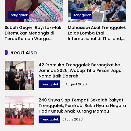
Trenggalek
Trenggalek
Subuh Geger! Bayi Laki-laki
Mahasiswi Asal Trenggalek
Ditemukan Menangis di
Lolos Lomba Esai
Teras Rumah Warga
Internasional di Thailand,
Banaran, Polisi Selidiki
Inovasinya Bikin Bangga
Pelaku Pembuangan
Mas Ipin
Read Also
42 Pramuka Trenggalek Berangkat ke
Jamnas 2026, Wabup Titip Pesan Jaga
Nama Baik Daerah
Trenggalek
3 August 2026
240 Siswa Siap Tempati Sekolah Rakyat
Trenggalek, Pemkab: Bukti Nyata Negara
Hadir untuk Anak Kurang Mampu
Trenggalek
31 July 2026