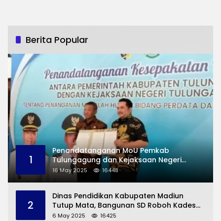
Berita Popular
Penandatanganan MoU Pemkab
1
Tulungagung dan Kejaksaan Negeri
Permasalahan Hukum
16 May 2025
16448
Dinas Pendidikan Kabupaten Madiun
2
Tutup Mata, Bangunan SD Roboh Kades
Dermorejo Bangun Pakai Dana Pribadi
6 May 2025
16425