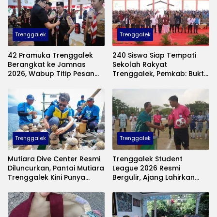
Trenggalek
Trenggalek
42 Pramuka Trenggalek
240 Siswa Siap Tempati
Berangkat ke Jamnas
Sekolah Rakyat
2026, Wabup Titip Pesan
Trenggalek, Pemkab: Bukti
Jaga Nama Baik Daerah
Nyata Negara Hadir untuk
Anak Kurang Mampu
Trenggalek
Trenggalek
Mutiara Dive Center Resmi
Trenggalek Student
Diluncurkan, Pantai Mutiara
League 2026 Resmi
Trenggalek Kini Punya
Bergulir, Ajang Lahirkan
Wisata Bawah Laut
Bibit Pesepak Bola Muda
Andalan
Perebutkan Piala Bupati