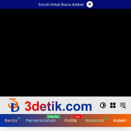
Skip
×
Scroll Untuk Baca Artikel
to
content
Berita
Pemerintahan
Politik
Nasional
Indeks B