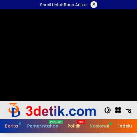
Skip
×
Scroll Untuk Baca Artikel
to
content
Berita
Pemerintahan
Politik
Nasional
Indeks B