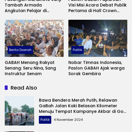
Tambah Armada
Visi Misi Acara Debat Publik
Angkutan Pelajar di
Pertama di Hall Crown
Tulungagung
Hotel: Ini Visi Misinya
Berita Daerah
Politik
GABAH Menang Rakyat
Nobar Timnas Indonesia,
Senang: Seru Nina, Sang
Paslon GABAH Ajak warga
Instruktur Senam
Sorak Gembira
Read Also
Bawa Bendera Merah Putih, Relawan
GaBah Jalan Kaki Belasan Kilometer
Menuju Tempat Kampanye Akbar di Gor
Lembupeteng Tulungagung
Politik
4 November 2024