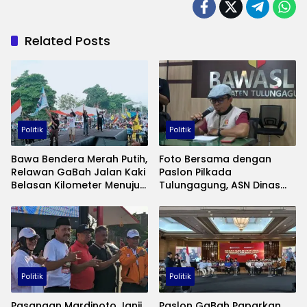
Related Posts
Politik
Politik
Bawa Bendera Merah Putih,
Foto Bersama dengan
Relawan GaBah Jalan Kaki
Paslon Pilkada
Belasan Kilometer Menuju
Tulungagung, ASN Dinas
Tempat Kampanye Akbar
Pertanian Tulungagung
di Gor Lembupeteng
Tidak Langgar UU Pilkada
Tulungagung
Politik
Politik
Pasangan Mardinoto Janji
Paslon GaBah Paparkan