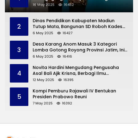
Permasalahan Hukum
16 May 2025
16452
Dinas Pendidikan Kabupaten Madiun
2
Tutup Mata, Bangunan SD Roboh Kades
Dermorejo Bangun Pakai Dana Pribadi
6 May 2025
16427
Desa Karang Anom Masuk 3 Kategori
3
Lomba Gotong Royong Provinsi Jatim, Ini
yang Disampaikan Sekda Trenggalek
6 May 2025
16416
Novita Hardini Mengudang Pengusaha
4
Asal Bali Ajik Krisna, Berbagi Ilmu
Pengembangan Pariwisata dan UMKM
12 May 2025
16395
Trenggalek
Kompi Pemburu Rajawali IV Bentukan
5
Presiden Prabowo Reuni
7 May 2025
16392