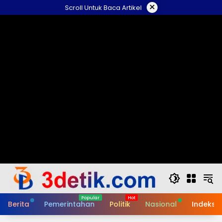
Skip
×
Scroll Untuk Baca Artikel
to
content
Berita
Pemerintahan
Politik
Nasional
Indeks B