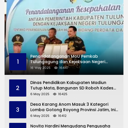
Penandatanganan MoU Pemkab
1
Tulungagung dan Kejaksaan Negeri
Permasalahan Hukum
16 May 2025
16447
Dinas Pendidikan Kabupaten Madiun
2
Tutup Mata, Bangunan SD Roboh Kades
Dermorejo Bangun Pakai Dana Pribadi
6 May 2025
16425
Desa Karang Anom Masuk 3 Kategori
3
Lomba Gotong Royong Provinsi Jatim, Ini
yang Disampaikan Sekda Trenggalek
6 May 2025
16412
Novita Hardini Mengudang Pengusaha