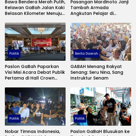
Bawa Bendera Merah Putih,
Pasangan Mardinoto Janji
Relawan GaBah Jalan Kaki
Tambah Armada
Belasan Kilometer Menuju
Angkutan Pelajar di
Tempat Kampanye Akbar
Tulungagung
di Gor Lembupeteng
Tulungagung
Politik
Berita Daerah
Paslon GaBah Paparkan
GABAH Menang Rakyat
Visi Misi Acara Debat Publik
Senang: Seru Nina, Sang
Pertama di Hall Crown
Instruktur Senam
Hotel: Ini Visi Misinya
Politik
Politik
Nobar Timnas Indonesia,
Paslon GaBaH Blusukan ke