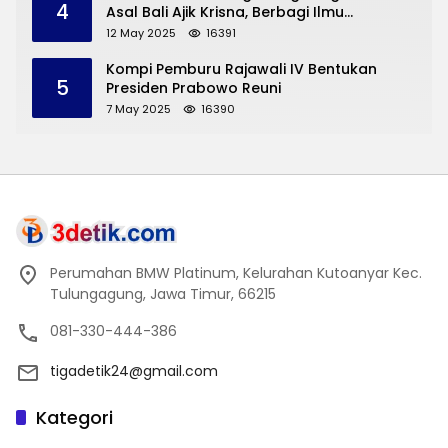
4
Asal Bali Ajik Krisna, Berbagi Ilmu
Pengembangan Pariwisata dan UMKM
12 May 2025
16391
Trenggalek
Kompi Pemburu Rajawali IV Bentukan
5
Presiden Prabowo Reuni
7 May 2025
16390
Perumahan BMW Platinum, Kelurahan Kutoanyar Kec.
Tulungagung, Jawa Timur, 66215
081-330-444-386
tigadetik24@gmail.com
Kategori