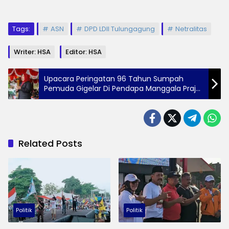
Tags:
ASN
DPD LDII Tulungagung
Netralitas
Writer: HSA
Editor: HSA
Upacara Peringatan 96 Tahun Sumpah
Pemuda Gigelar Di Pendapa Manggala Praja
Nugraha
Related Posts
Politik
Politik