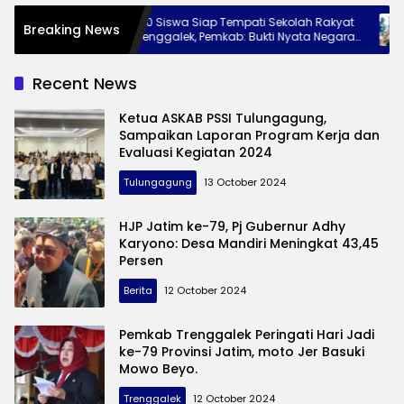
e
240 Siswa Siap Tempati Sekolah Rakyat
Muti
Breaking News
aga
Trenggalek, Pemkab: Bukti Nyata Negara
Pant
Hadir untuk Anak Kurang Mampu
Wisa
Recent News
Ketua ASKAB PSSI Tulungagung,
Sampaikan Laporan Program Kerja dan
Evaluasi Kegiatan 2024
Tulungagung
13 October 2024
HJP Jatim ke-79, Pj Gubernur Adhy
Karyono: Desa Mandiri Meningkat 43,45
Persen
Berita
12 October 2024
Pemkab Trenggalek Peringati Hari Jadi
ke-79 Provinsi Jatim, moto Jer Basuki
Berita
Mowo Beyo.
Terkini
Trenggalek
12 October 2024