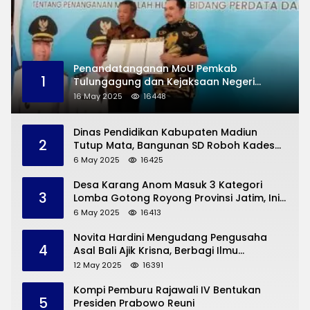
Penandatanganan MoU Pemkab
1
Tulungagung dan Kejaksaan Negeri
Permasalahan Hukum
16 May 2025
16448
Dinas Pendidikan Kabupaten Madiun
2
Tutup Mata, Bangunan SD Roboh Kades
Dermorejo Bangun Pakai Dana Pribadi
6 May 2025
16425
Desa Karang Anom Masuk 3 Kategori
3
Lomba Gotong Royong Provinsi Jatim, Ini
yang Disampaikan Sekda Trenggalek
6 May 2025
16413
Novita Hardini Mengudang Pengusaha
4
Asal Bali Ajik Krisna, Berbagi Ilmu
Pengembangan Pariwisata dan UMKM
12 May 2025
16391
Trenggalek
Kompi Pemburu Rajawali IV Bentukan
5
Presiden Prabowo Reuni