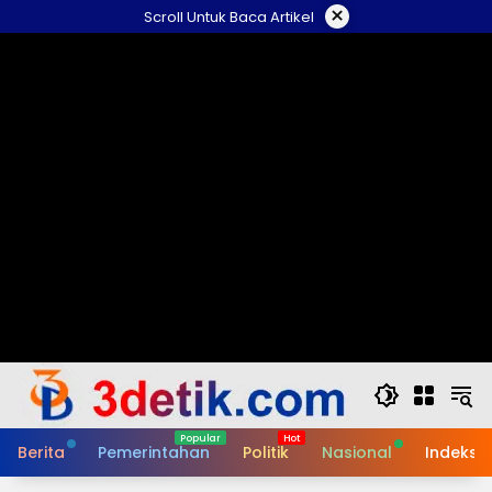
Skip
×
Scroll Untuk Baca Artikel
to
content
Berita
Pemerintahan
Politik
Nasional
Indeks B