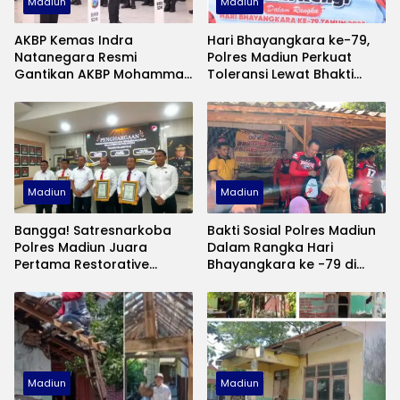
Madiun
Madiun
AKBP Kemas Indra
Hari Bhayangkara ke-79,
Natanegara Resmi
Polres Madiun Perkuat
Gantikan AKBP Mohammad
Toleransi Lewat Bhakti
Zainur Rofik sebagai
Religi
Kapolres Madiun
Madiun
Madiun
Bangga! Satresnarkoba
Bakti Sosial Polres Madiun
Polres Madiun Juara
Dalam Rangka Hari
Pertama Restorative
Bhayangkara ke -79 di
Justice Semester 1 2025
Daerah Terpencil
Madiun
Madiun