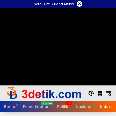
Skip
×
Scroll Untuk Baca Artikel
to
content
Berita
Pemerintahan
Politik
Nasional
Indeks B