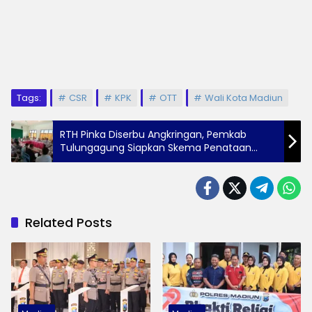
Tags:
CSR
KPK
OTT
Wali Kota Madiun
RTH Pinka Diserbu Angkringan, Pemkab
Tulungagung Siapkan Skema Penataan
Pedagang
Related Posts