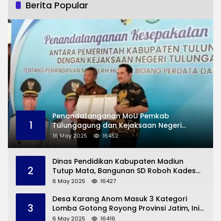
Berita Popular
Penandatanganan MoU Pemkab
1
Tulungagung dan Kejaksaan Negeri
Permasalahan Hukum
16 May 2025
16452
Dinas Pendidikan Kabupaten Madiun
2
Tutup Mata, Bangunan SD Roboh Kades
Dermorejo Bangun Pakai Dana Pribadi
6 May 2025
16427
Desa Karang Anom Masuk 3 Kategori
3
Lomba Gotong Royong Provinsi Jatim, Ini
yang Disampaikan Sekda Trenggalek
6 May 2025
16416