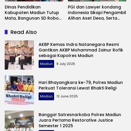
Dinas Pendidikan
PGI dan Lawyer kondang
Kabupaten Madiun Tutup
Indonesia Sikapi Pengambil
Mata, Bangunan SD Roboh
Alihan Aset Desa, Serta
Kades Dermorejo Bangun
Banyaknya Gedung SD
Pakai Dana Pribadi
Rusak Dalam Peringatan
Read Also
Hardiknas
AKBP Kemas Indra Natanegara Resmi
Gantikan AKBP Mohammad Zainur Rofik
sebagai Kapolres Madiun
Madiun
8 July 2025
Hari Bhayangkara ke-79, Polres Madiun
Perkuat Toleransi Lewat Bhakti Religi
Madiun
12 June 2025
Bangga! Satresnarkoba Polres Madiun
Juara Pertama Restorative Justice
Semester 1 2025