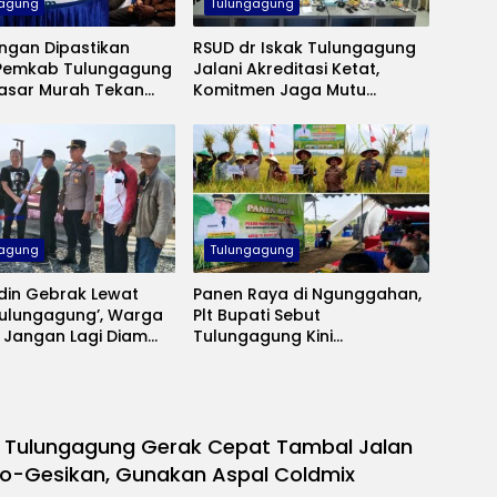
gagung
Tulungagung
ngan Dipastikan
RSUD dr Iskak Tulungagung
Pemkab Tulungagung
Jalani Akreditasi Ketat,
Pasar Murah Tekan
Komitmen Jaga Mutu
Pelayanan Kesehatan
gagung
Tulungagung
din Gebrak Lewat
Panen Raya di Ngunggahan,
Tulungagung’, Warga
Plt Bupati Sebut
 Jangan Lagi Diam
Tulungagung Kini
da Gangguan
Swasembada Pangan
nan
 Tulungagung Gerak Cepat Tambal Jalan
o-Gesikan, Gunakan Aspal Coldmix