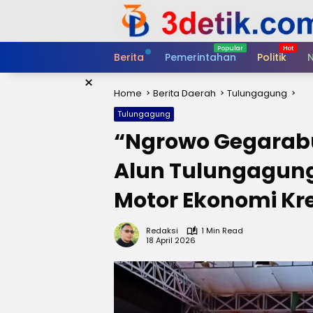
Skip
to
content
Berita
Pemerintahan
Politik
N
×
Home
Berita Daerah
Tulungagung
Tulungagung
“Ngrowo Gegarabu
Alun Tulungagung
Motor Ekonomi Kre
Redaksi
1 Min Read
18 April 2026