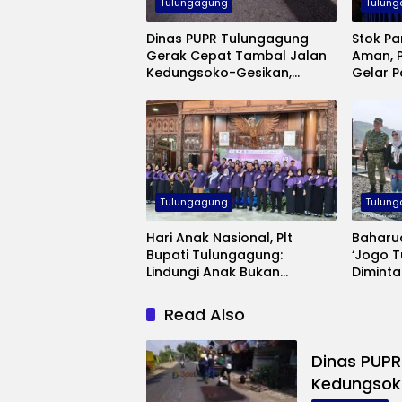
Tulungagung
Tulun
Dinas PUPR Tulungagung
Stok Pa
Gerak Cepat Tambal Jalan
Aman, 
Kedungsoko-Gesikan,
Gelar 
Gunakan Aspal Coldmix
Inflasi
Tulungagung
Tulun
Hari Anak Nasional, Plt
Baharu
Bupati Tulungagung:
‘Jogo 
Lindungi Anak Bukan
Diminta
Sekadar Seremoni
Saat A
Keama
Read Also
Dinas PUPR
Kedungsok