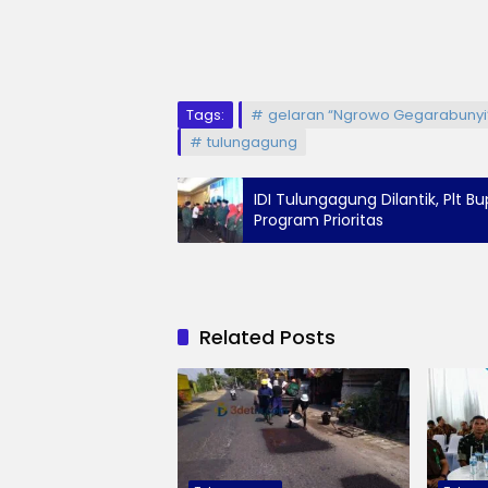
Tags:
gelaran “Ngrowo Gegarabunyi
tulungagung
IDI Tulungagung Dilantik, Plt 
Program Prioritas
Related Posts