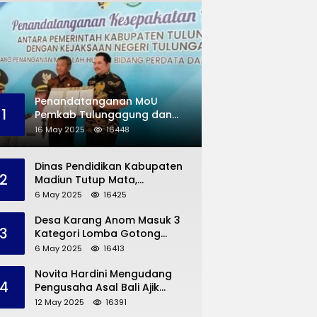
Penandatanganan MoU
1
Pemkab Tulungagung dan
Kejaksaan Negeri
16 May 2025
16448
Permasalahan Hukum
Dinas Pendidikan Kabupaten
2
Madiun Tutup Mata,
Bangunan SD Roboh Kades
6 May 2025
16425
Dermorejo Bangun Pakai
Dana Pribadi
Desa Karang Anom Masuk 3
3
Kategori Lomba Gotong
Royong Provinsi Jatim, Ini
6 May 2025
16413
yang Disampaikan Sekda
Trenggalek
Novita Hardini Mengudang
4
Pengusaha Asal Bali Ajik
Krisna, Berbagi Ilmu
12 May 2025
16391
Pengembangan Pariwisata