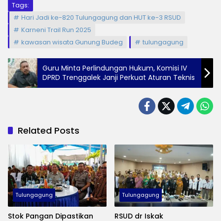
Tags:
Hari Jadi ke-820 Tulungagung dan HUT ke-3 RSUD
Karneni Trail Run 2025
kawasan wisata Gunung Budeg
tulungagung
Guru Minta Perlindungan Hukum, Komisi IV
DPRD Trenggalek Janji Perkuat Aturan Teknis
Related Posts
Tulungagung
Tulungagung
Stok Pangan Dipastikan
RSUD dr Iskak