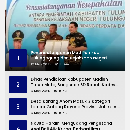
Penandatanganan MoU Pemkab
1
Tulungagung dan Kejaksaan Negeri
Permasalahan Hukum
16 May 2025
16447
Dinas Pendidikan Kabupaten Madiun
2
Tutup Mata, Bangunan SD Roboh Kades
Dermorejo Bangun Pakai Dana Pribadi
6 May 2025
16425
Desa Karang Anom Masuk 3 Kategori
3
Lomba Gotong Royong Provinsi Jatim, Ini
yang Disampaikan Sekda Trenggalek
6 May 2025
16412
Novita Hardini Mengudang Pengusaha
4
Asal Bali Ajik Krisna, Berbagi Ilmu