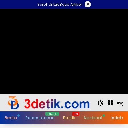
Skip
×
Scroll Untuk Baca Artikel
to
content
Berita
Pemerintahan
Politik
Nasional
Indeks B