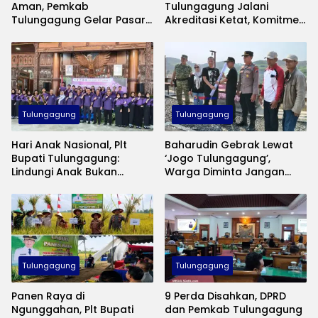
Aman, Pemkab
Tulungagung Jalani
Tulungagung Gelar Pasar
Akreditasi Ketat, Komitmen
Murah Tekan Inflasi
Jaga Mutu Pelayanan
Kesehatan
Tulungagung
Tulungagung
Hari Anak Nasional, Plt
Baharudin Gebrak Lewat
Bupati Tulungagung:
‘Jogo Tulungagung’,
Lindungi Anak Bukan
Warga Diminta Jangan
Sekadar Seremoni
Lagi Diam Saat Ada
Gangguan Keamanan
Tulungagung
Tulungagung
Panen Raya di
9 Perda Disahkan, DPRD
Ngunggahan, Plt Bupati
dan Pemkab Tulungagung