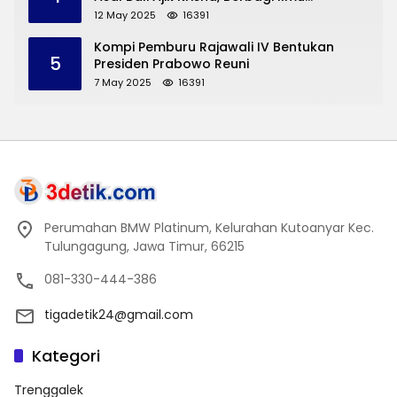
Pengembangan Pariwisata dan UMKM
12 May 2025
16391
Trenggalek
Kompi Pemburu Rajawali IV Bentukan
5
Presiden Prabowo Reuni
7 May 2025
16391
Perumahan BMW Platinum, Kelurahan Kutoanyar Kec.
Tulungagung, Jawa Timur, 66215
081-330-444-386
tigadetik24@gmail.com
Kategori
Trenggalek