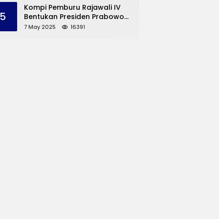
dan UMKM Trenggalek
Kompi Pemburu Rajawali IV
5
Bentukan Presiden Prabowo
Reuni
7 May 2025
16391