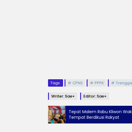
Tags:
CPNS
PPPK
Trengga
Writer: Sae+
Editor: Sae+
Tepat Malem Rabu Kliwon Wak
Tempat Berdikusi Rakyat