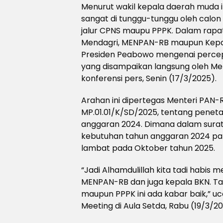
Menurut wakil kepala daerah muda 
sangat di tunggu-tunggu oleh calon 
jalur CPNS maupu PPPK. Dalam rapat
Mendagri, MENPAN-RB maupun Kepal
Presiden Peabowo mengenai perce
yang disampaikan langsung oleh Men
konferensi pers, Senin (17/3/2025).
Arahan ini dipertegas Menteri PAN-
MP.01.01/K/SD/2025, tentang penet
anggaran 2024. Dimana dalam surat 
kebutuhan tahun anggaran 2024 pal
lambat pada Oktober tahun 2025.
“Jadi Alhamdulillah kita tadi habis
MENPAN-RB dan juga kepala BKN. 
maupun PPPK ini ada kabar baik,” u
Meeting di Aula Setda, Rabu (19/3/20