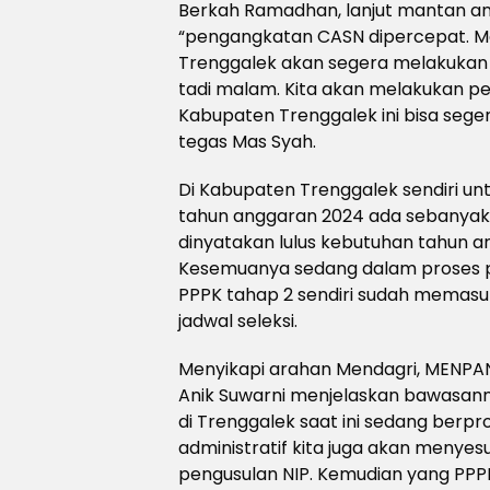
Berkah Ramadhan, lanjut mantan 
“pengangkatan CASN dipercepat. Me
Trenggalek akan segera melakukan k
tadi malam. Kita akan melakukan p
Kabupaten Trenggalek ini bisa seg
tegas Mas Syah.
Di Kabupaten Trenggalek sendiri un
tahun anggaran 2024 ada sebanyak
dinyatakan lulus kebutuhan tahun a
Kesemuanya sedang dalam proses p
PPPK tahap 2 sendiri sudah memasuk
jadwal seleksi.
Menyikapi arahan Mendagri, MENPAN
Anik Suwarni menjelaskan bawasan
di Trenggalek saat ini sedang berpr
administratif kita juga akan menye
pengusulan NIP. Kemudian yang PPPK