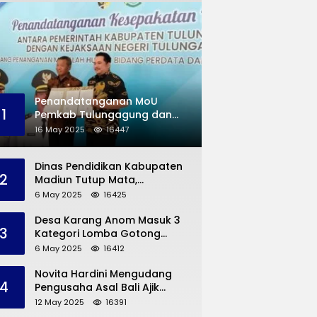
Penandatanganan MoU
1
Pemkab Tulungagung dan
Kejaksaan Negeri
16 May 2025
16447
Permasalahan Hukum
Dinas Pendidikan Kabupaten
2
Madiun Tutup Mata,
Bangunan SD Roboh Kades
6 May 2025
16425
Dermorejo Bangun Pakai
Dana Pribadi
Desa Karang Anom Masuk 3
3
Kategori Lomba Gotong
Royong Provinsi Jatim, Ini
6 May 2025
16412
yang Disampaikan Sekda
Trenggalek
Novita Hardini Mengudang
4
Pengusaha Asal Bali Ajik
Krisna, Berbagi Ilmu
12 May 2025
16391
Pengembangan Pariwisata