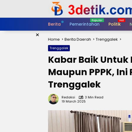
Skip
to
content
Berita
Pemerintahan
Politik
N
×
Home
Berita Daerah
Trenggalek
Trenggalek
Kabar Baik Untu
Maupun PPPK, Ini 
Trenggalek
Redaksi
3 Min Read
19 March 2025