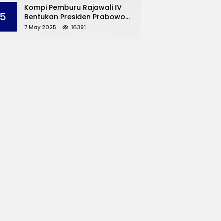
dan UMKM Trenggalek
Kompi Pemburu Rajawali IV
5
Bentukan Presiden Prabowo
Reuni
7 May 2025
16391