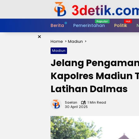
Skip
to
content
Berita
Pemerintahan
Politik
N
×
Home
Madiun
Madiun
Jelang Pengaman
Kapolres Madiun 
Latihan Dalmas
Saelan
1 Min Read
30 April 2025