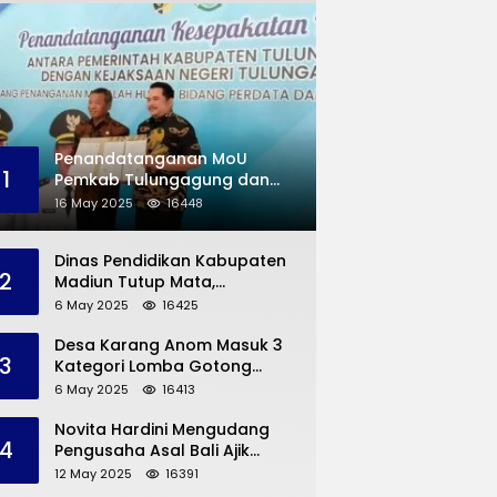
Penandatanganan MoU
1
Pemkab Tulungagung dan
Kejaksaan Negeri
16 May 2025
16448
Permasalahan Hukum
Dinas Pendidikan Kabupaten
2
Madiun Tutup Mata,
Bangunan SD Roboh Kades
6 May 2025
16425
Dermorejo Bangun Pakai
Dana Pribadi
Desa Karang Anom Masuk 3
3
Kategori Lomba Gotong
Royong Provinsi Jatim, Ini
6 May 2025
16413
yang Disampaikan Sekda
Trenggalek
Novita Hardini Mengudang
4
Pengusaha Asal Bali Ajik
Krisna, Berbagi Ilmu
12 May 2025
16391
Pengembangan Pariwisata