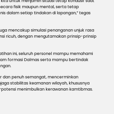
 kita untuk menjamin situasi tetap kondusif saat
secara fisik maupun mental, serta tetap
 dalam setiap tindakan di lapangan,” tegas
n juga mencakup simulasi penanganan unjuk rasa
nsi ricuh, dengan mengutamakan prinsip-prinsip
latihan ini, seluruh personel mampu memahami
lam formasi Dalmas serta mampu bertindak
angan.
ar dan penuh semangat, mencerminkan
aga stabilitas keamanan wilayah, khususnya
potensi menimbulkan kerawanan kamtibmas.