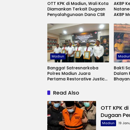
OTT KPK di Madiun, Wali Kota
AKBP K
Diamankan Terkait Dugaan
Natane
Penyalahgunaan Dana CSR
AKBP M
Rofik s
Madiun
Madiun
Madiu
Bangga! Satresnarkoba
Bakti S
Polres Madiun Juara
Dalam 
Pertama Restorative Justice
Bhayang
Semester 1 2025
Daerah 
Read Also
OTT KPK di
Dugaan Pe
Madiun
19 Jan