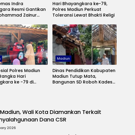
emas Indra
Hari Bhayangkara ke-79,
gara Resmi Gantikan
Polres Madiun Perkuat
ohammad Zainur
Toleransi Lewat Bhakti Religi
ebagai Kapolres
n
Madiun
osial Polres Madiun
Dinas Pendidikan Kabupaten
Rangka Hari
Madiun Tutup Mata,
kara ke -79 di
Bangunan SD Roboh Kades
Terpencil
Dermorejo Bangun Pakai
Dana Pribadi
 Madiun, Wali Kota Diamankan Terkait
nyalahgunaan Dana CSR
uary 2026