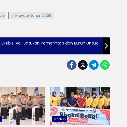
un
Mayday tahun 2025
 Eksibisi Voli Satukan Pemerintah dan Buruh Untuk
n
Madiun