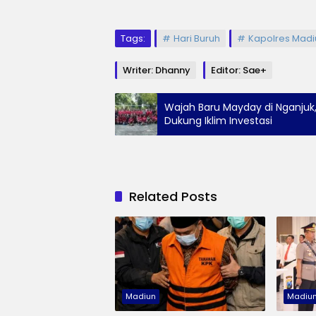
Tags:
Hari Buruh
Kapolres Madi
Writer: Dhanny
Editor: Sae+
Wajah Baru Mayday di Nganjuk,
Dukung Iklim Investasi
Related Posts
Madiun
Madiu