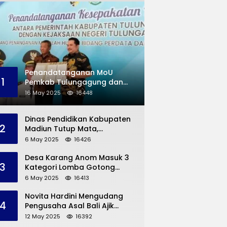
Penandatanganan MoU
1
Pemkab Tulungagung dan
Kejaksaan Negeri
16 May 2025
16448
Permasalahan Hukum
Dinas Pendidikan Kabupaten
2
Madiun Tutup Mata,
Bangunan SD Roboh Kades
6 May 2025
16426
Dermorejo Bangun Pakai
Dana Pribadi
Desa Karang Anom Masuk 3
3
Kategori Lomba Gotong
Royong Provinsi Jatim, Ini
6 May 2025
16413
yang Disampaikan Sekda
Trenggalek
Novita Hardini Mengudang
4
Pengusaha Asal Bali Ajik
Krisna, Berbagi Ilmu
12 May 2025
16392
Pengembangan Pariwisata