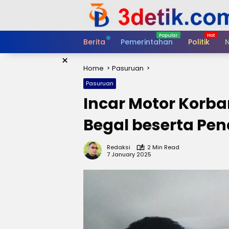
Skip
to
content
Berita
Pemerintahan
Politik
N
×
Home
Pasuruan
Pasuruan
Incar Motor Korb
Begal beserta Pen
Redaksi
2 Min Read
7 January 2025