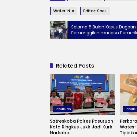
Writer: Nur
Editor: Sae+
Selama 8 Bulan Kasus Dugaan K
Pemanggilan maupun Pemeri
Related Posts
Pasuruan
Pasuru
Satreskoba Polres Pasuruan
Perkar
Kota Ringkus Jukir Jadi Kurir
Wates-
Narkoba
Tipidko