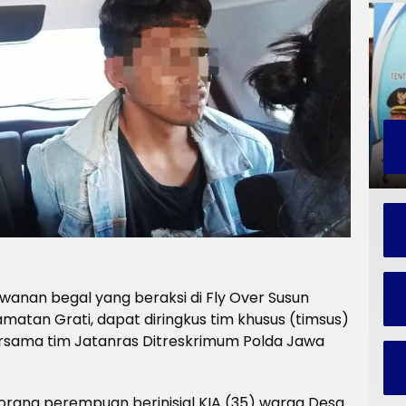
anan begal yang beraksi di Fly Over Susun
matan Grati, dapat diringkus tim khusus (timsus)
ersama tim Jatanras Ditreskrimum Polda Jawa
eorang perempuan berinisial KIA (35) warga Desa