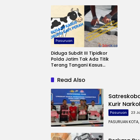
Proses 
Pasuruan
Diduga Subdit III Tipidkor
Polda Jatim Tak Ada Titik
Terang Tangani Kasus
Korupsi Sapi Perah,
Pemeliharaan Jalan Paving
Read Also
dan Pembangunan Paving di
Wates, Lekok, Pasuruan
Satreskoba
Kurir Nark
Pasuruan
23 J
PASURUAN KOTA, 