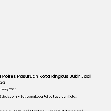
Sidik
Ada Pemanggilan maupun
Pemeriksaan
 Polres Pasuruan Kota Ringkus Jukir Jadi
oba
anuary 2025
3detik.com – Satresnarkoba Polres Pasuruan Kota…