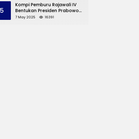
dan UMKM Trenggalek
Kompi Pemburu Rajawali IV
5
Bentukan Presiden Prabowo
Reuni
7 May 2025
16391