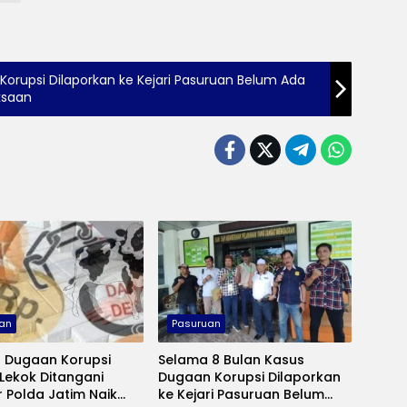
orupsi Dilaporkan ke Kejari Pasuruan Belum Ada
ksaan
an
Pasuruan
a Dugaan Korupsi
Selama 8 Bulan Kasus
Lekok Ditangani
Dugaan Korupsi Dilaporkan
r Polda Jatim Naik
ke Kejari Pasuruan Belum