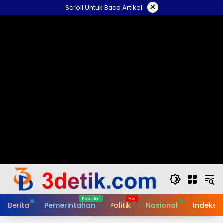
Skip
×
Scroll Untuk Baca Artikel
to
content
Berita
Pemerintahan
Politik
Nasional
Indeks B