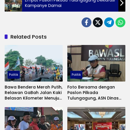
Kampanye Damai
Related Posts
Politik
Politik
Bawa Bendera Merah Putih,
Foto Bersama dengan
Relawan GaBah Jalan Kaki
Paslon Pilkada
Belasan Kilometer Menuju
Tulungagung, ASN Dinas
Tempat Kampanye Akbar
Pertanian Tulungagung
di Gor Lembupeteng
Tidak Langgar UU Pilkada
Tulungagung