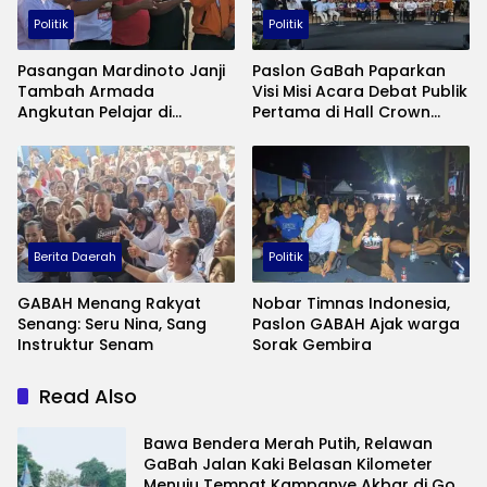
Politik
Politik
Pasangan Mardinoto Janji
Paslon GaBah Paparkan
Tambah Armada
Visi Misi Acara Debat Publik
Angkutan Pelajar di
Pertama di Hall Crown
Tulungagung
Hotel: Ini Visi Misinya
Berita Daerah
Politik
GABAH Menang Rakyat
Nobar Timnas Indonesia,
Senang: Seru Nina, Sang
Paslon GABAH Ajak warga
Instruktur Senam
Sorak Gembira
Read Also
Bawa Bendera Merah Putih, Relawan
GaBah Jalan Kaki Belasan Kilometer
Menuju Tempat Kampanye Akbar di Gor