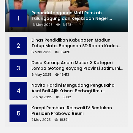
Penandatanganan MoU Pemkab
1
Tulungagung dan Kejaksaan Negeri
Permasalahan Hukum
16 May 2025
16448
Dinas Pendidikan Kabupaten Madiun
2
Tutup Mata, Bangunan SD Roboh Kades
Dermorejo Bangun Pakai Dana Pribadi
6 May 2025
16426
Desa Karang Anom Masuk 3 Kategori
3
Lomba Gotong Royong Provinsi Jatim, Ini
yang Disampaikan Sekda Trenggalek
6 May 2025
16413
Novita Hardini Mengudang Pengusaha
4
Asal Bali Ajik Krisna, Berbagi Ilmu
Pengembangan Pariwisata dan UMKM
12 May 2025
16392
Trenggalek
Kompi Pemburu Rajawali IV Bentukan
5
Presiden Prabowo Reuni
7 May 2025
16391