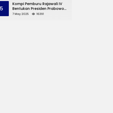
dan UMKM Trenggalek
Kompi Pemburu Rajawali IV
5
Bentukan Presiden Prabowo
Reuni
7 May 2025
16391