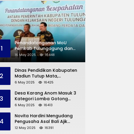
Penandatanganan MoU
1
Pemkab Tulungagung dan
Kejaksaan Negeri
16 May 2025
16448
Permasalahan Hukum
Dinas Pendidikan Kabupaten
2
Madiun Tutup Mata,
Bangunan SD Roboh Kades
6 May 2025
16425
Dermorejo Bangun Pakai
Dana Pribadi
Desa Karang Anom Masuk 3
3
Kategori Lomba Gotong
Royong Provinsi Jatim, Ini
6 May 2025
16413
yang Disampaikan Sekda
Trenggalek
Novita Hardini Mengudang
4
Pengusaha Asal Bali Ajik
Krisna, Berbagi Ilmu
12 May 2025
16391
Pengembangan Pariwisata