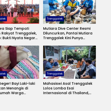
alek
Trenggalek
wa Siap Tempati
Mutiara Dive Center Resmi
 Rakyat Trenggalek,
Diluncurkan, Pantai Mutiara
: Bukti Nyata Negara
Trenggalek Kini Punya
ntuk Anak Kurang
Wisata Bawah Laut Andalan
alek
Trenggalek
eger! Bayi Laki-laki
Mahasiswi Asal Trenggalek
kan Menangis di
Lolos Lomba Esai
Rumah Warga
Internasional di Thailand,
 Polisi Selidiki Pelaku
Inovasinya Bikin Bangga Mas
angan
Ipin