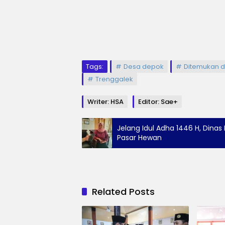
Tags:
Desa depok
Ditemukan 
Trenggalek
Writer: HSA
Editor: Sae+
Jelang Idul Adha 1446 H, Din
Pasar Hewan
Related Posts