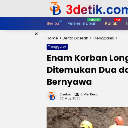
Skip
to
content
Berita
Pemerintahan
Politik
N
×
Home
Berita Daerah
Trenggalek
Trenggalek
Enam Korban Long
Ditemukan Dua d
Bernyawa
Saelan
2 Min Read
22 May 2025