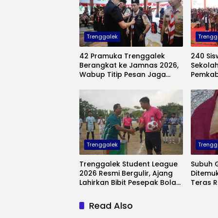
Trenggalek
Trengg
42 Pramuka Trenggalek
240 Sis
Berangkat ke Jamnas 2026,
Sekolah
Wabup Titip Pesan Jaga
Pemkab
Nama Baik Daerah
Hadir u
Mampu
Trenggalek
Trengg
Trenggalek Student League
Subuh G
2026 Resmi Bergulir, Ajang
Ditemu
Lahirkan Bibit Pesepak Bola
Teras 
Muda Perebutkan Piala
Banaran,
Bupati
Pembu
Read Also