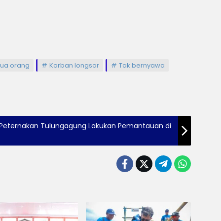
dua orang
Korban longsor
Tak bernyawa
as Peternakan Tulungagung Lakukan Pemantauan di