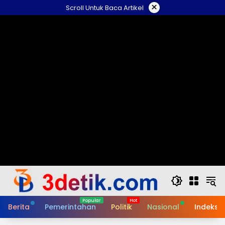
Skip
×
Scroll Untuk Baca Artikel
to
content
Berita
Pemerintahan
Politik
Nasional
Indeks B