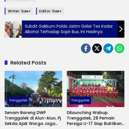
Writer: Sae+
Editor: Sae+
Subdit Gakkum Polda Jatim Gelar Tes Kadar
Alkohol Terhadap Sopir Bus, Ini Hasilnya
Related Posts
Trenggalek
Trenggalek
Senam Bareng DWP
Dilaunching Wabup
Trenggalek di Alun-Alun, Pj
Trenggalek, 28 Pemain
Sekda Ajak Warga Jaga
Persiga U-17 Siap Buktikan
Kebugaran hingga Borong
Diri di Piala Suratin