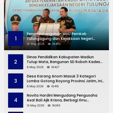
Penandatanganan MoU Pemkab
1
Tulungagung dan Kejaksaan Negeri
Permasalahan Hukum
16 May 2025
16450
Dinas Pendidikan Kabupaten Madiun
2
Tutup Mata, Bangunan SD Roboh Kades
Dermorejo Bangun Pakai Dana Pribadi
6 May 2025
16427
Desa Karang Anom Masuk 3 Kategori
3
Lomba Gotong Royong Provinsi Jatim, Ini
yang Disampaikan Sekda Trenggalek
6 May 2025
16415
Novita Hardini Mengudang Pengusaha
4
Asal Bali Ajik Krisna, Berbagi Ilmu
Pengembangan Pariwisata dan UMKM
12 May 2025
16393
Trenggalek