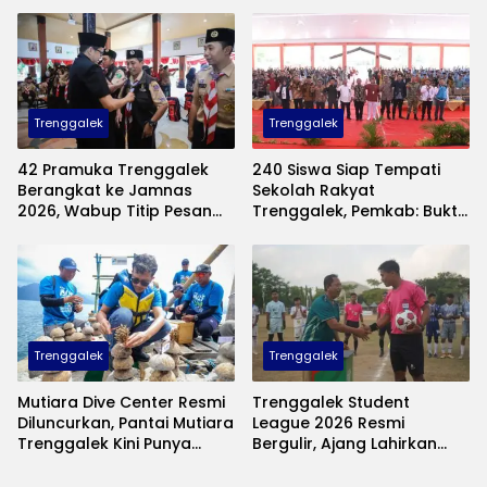
Produk UMKM
Trenggalek
Trenggalek
42 Pramuka Trenggalek
240 Siswa Siap Tempati
Berangkat ke Jamnas
Sekolah Rakyat
2026, Wabup Titip Pesan
Trenggalek, Pemkab: Bukti
Jaga Nama Baik Daerah
Nyata Negara Hadir untuk
Anak Kurang Mampu
Trenggalek
Trenggalek
Mutiara Dive Center Resmi
Trenggalek Student
Diluncurkan, Pantai Mutiara
League 2026 Resmi
Trenggalek Kini Punya
Bergulir, Ajang Lahirkan
Wisata Bawah Laut
Bibit Pesepak Bola Muda
Andalan
Perebutkan Piala Bupati