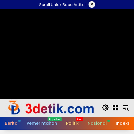
Skip
×
Scroll Untuk Baca Artikel
to
content
Berita
Pemerintahan
Politik
Nasional
Indeks B