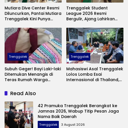
Mutiara Dive Center Resmi
Trenggalek Student
Diluncurkan, Pantai Mutiara
League 2026 Resmi
Trenggalek Kini Punya
Bergulir, Ajang Lahirkan
Wisata Bawah Laut
Bibit Pesepak Bola Muda
Andalan
Perebutkan Piala Bupati
Trenggalek
Trenggalek
Subuh Geger! Bayi Laki-laki
Mahasiswi Asal Trenggalek
Ditemukan Menangis di
Lolos Lomba Esai
Teras Rumah Warga
Internasional di Thailand,
Banaran, Polisi Selidiki
Inovasinya Bikin Bangga
Pelaku Pembuangan
Mas Ipin
Read Also
42 Pramuka Trenggalek Berangkat ke
Jamnas 2026, Wabup Titip Pesan Jaga
Nama Baik Daerah
Trenggalek
3 August 2026