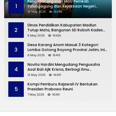
Penandatanganan MoU Pemkab
1
Tulungagung dan Kejaksaan Negeri
Permasalahan Hukum
16 May 2025
16448
Dinas Pendidikan Kabupaten Madiun
2
Tutup Mata, Bangunan SD Roboh Kades
Dermorejo Bangun Pakai Dana Pribadi
6 May 2025
16425
Desa Karang Anom Masuk 3 Kategori
3
Lomba Gotong Royong Provinsi Jatim, Ini
yang Disampaikan Sekda Trenggalek
6 May 2025
16413
Novita Hardini Mengudang Pengusaha
4
Asal Bali Ajik Krisna, Berbagi Ilmu
Pengembangan Pariwisata dan UMKM
12 May 2025
16391
Trenggalek
Kompi Pemburu Rajawali IV Bentukan
5
Presiden Prabowo Reuni
7 May 2025
16391