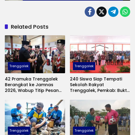
Nasional
Related Posts
Trenggalek
Trenggalek
42 Pramuka Trenggalek
240 Siswa Siap Tempati
Berangkat ke Jamnas
Sekolah Rakyat
2026, Wabup Titip Pesan
Trenggalek, Pemkab: Bukti
Jaga Nama Baik Daerah
Nyata Negara Hadir untuk
Anak Kurang Mampu
Trenggalek
Trenggalek