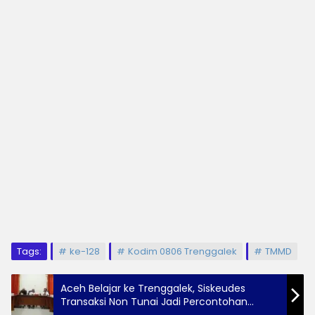
Tags:
ke-128
Kodim 0806 Trenggalek
TMMD
Aceh Belajar ke Trenggalek, Siskeudes
Transaksi Non Tunai Jadi Percontohan