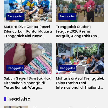
Trenggalek
Trenggalek
Mutiara Dive Center Resmi
Trenggalek Student
Diluncurkan, Pantai Mutiara
League 2026 Resmi
Trenggalek Kini Punya
Bergulir, Ajang Lahirkan
Wisata Bawah Laut
Bibit Pesepak Bola Muda
Andalan
Perebutkan Piala Bupati
Trenggalek
Trenggalek
Subuh Geger! Bayi Laki-laki
Mahasiswi Asal Trenggalek
Ditemukan Menangis di
Lolos Lomba Esai
Teras Rumah Warga
Internasional di Thailand,
Banaran, Polisi Selidiki
Inovasinya Bikin Bangga
Pelaku Pembuangan
Mas Ipin
Read Also