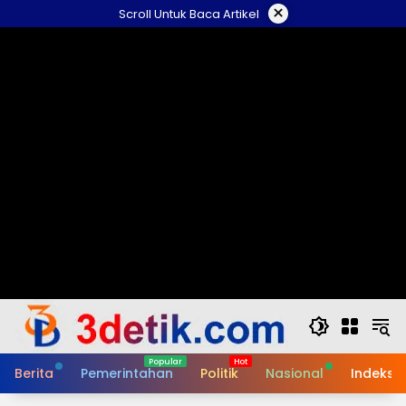
Skip
×
Scroll Untuk Baca Artikel
to
content
Berita
Pemerintahan
Politik
Nasional
Indeks B