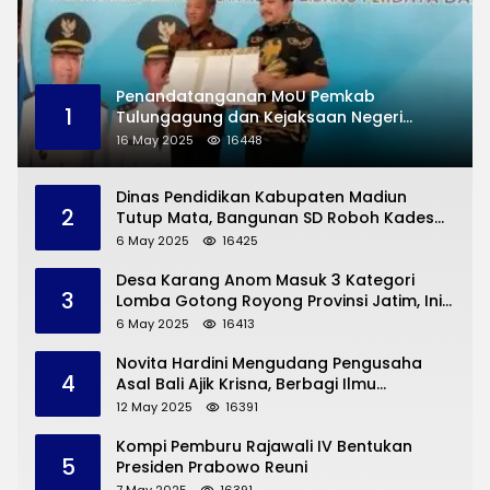
Penandatanganan MoU Pemkab
1
Tulungagung dan Kejaksaan Negeri
Permasalahan Hukum
16 May 2025
16448
Dinas Pendidikan Kabupaten Madiun
2
Tutup Mata, Bangunan SD Roboh Kades
Dermorejo Bangun Pakai Dana Pribadi
6 May 2025
16425
Desa Karang Anom Masuk 3 Kategori
3
Lomba Gotong Royong Provinsi Jatim, Ini
yang Disampaikan Sekda Trenggalek
6 May 2025
16413
Novita Hardini Mengudang Pengusaha
4
Asal Bali Ajik Krisna, Berbagi Ilmu
Pengembangan Pariwisata dan UMKM
12 May 2025
16391
Trenggalek
Kompi Pemburu Rajawali IV Bentukan
5
Presiden Prabowo Reuni