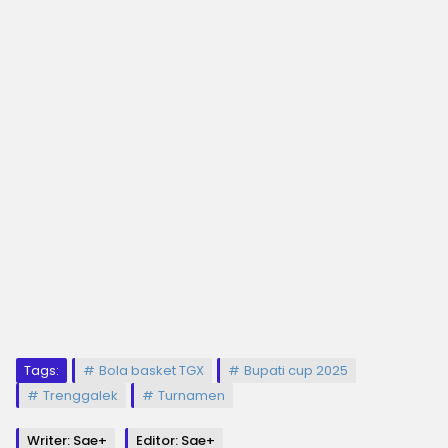
Tags:
Bola basket TGX
Bupati cup 2025
Trenggalek
Turnamen
Writer: Sae+
Editor: Sae+