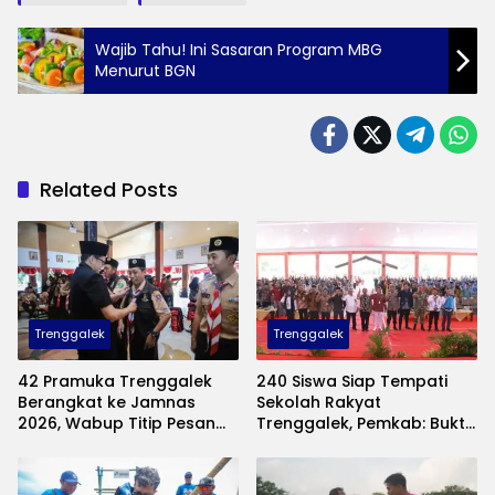
Wajib Tahu! Ini Sasaran Program MBG
Menurut BGN
Related Posts
Trenggalek
Trenggalek
42 Pramuka Trenggalek
240 Siswa Siap Tempati
Berangkat ke Jamnas
Sekolah Rakyat
2026, Wabup Titip Pesan
Trenggalek, Pemkab: Bukti
Jaga Nama Baik Daerah
Nyata Negara Hadir untuk
Anak Kurang Mampu