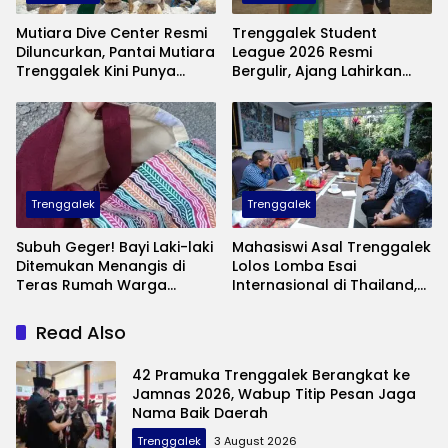
Mutiara Dive Center Resmi
Trenggalek Student
Diluncurkan, Pantai Mutiara
League 2026 Resmi
Trenggalek Kini Punya
Bergulir, Ajang Lahirkan
Wisata Bawah Laut
Bibit Pesepak Bola Muda
Andalan
Perebutkan Piala Bupati
Trenggalek
Trenggalek
Subuh Geger! Bayi Laki-laki
Mahasiswi Asal Trenggalek
Ditemukan Menangis di
Lolos Lomba Esai
Teras Rumah Warga
Internasional di Thailand,
Banaran, Polisi Selidiki
Inovasinya Bikin Bangga
Pelaku Pembuangan
Mas Ipin
Read Also
42 Pramuka Trenggalek Berangkat ke
Jamnas 2026, Wabup Titip Pesan Jaga
Nama Baik Daerah
Trenggalek
3 August 2026