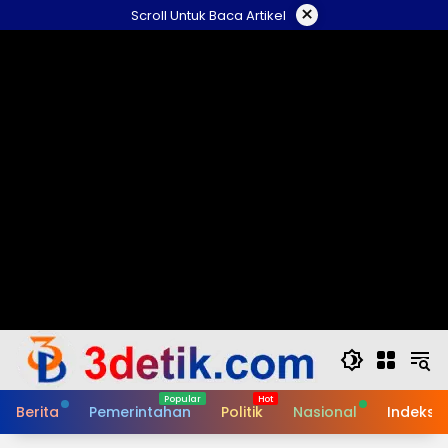
Skip
×
Scroll Untuk Baca Artikel
to
content
Berita
Pemerintahan
Politik
Nasional
Indeks B