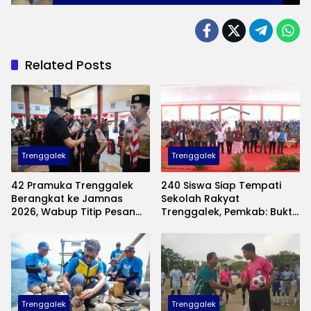
dan Transparan
Related Posts
Trenggalek
Trenggalek
42 Pramuka Trenggalek
240 Siswa Siap Tempati
Berangkat ke Jamnas
Sekolah Rakyat
2026, Wabup Titip Pesan
Trenggalek, Pemkab: Bukti
Jaga Nama Baik Daerah
Nyata Negara Hadir untuk
Anak Kurang Mampu
Trenggalek
Trenggalek