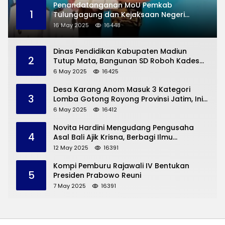
Penandatanganan MoU Pemkab
1
Tulungagung dan Kejaksaan Negeri
Permasalahan Hukum
16 May 2025
16448
Dinas Pendidikan Kabupaten Madiun
2
Tutup Mata, Bangunan SD Roboh Kades
Dermorejo Bangun Pakai Dana Pribadi
6 May 2025
16425
Desa Karang Anom Masuk 3 Kategori
3
Lomba Gotong Royong Provinsi Jatim, Ini
yang Disampaikan Sekda Trenggalek
6 May 2025
16412
Novita Hardini Mengudang Pengusaha
4
Asal Bali Ajik Krisna, Berbagi Ilmu
Pengembangan Pariwisata dan UMKM
12 May 2025
16391
Trenggalek
Kompi Pemburu Rajawali IV Bentukan
5
Presiden Prabowo Reuni
7 May 2025
16391