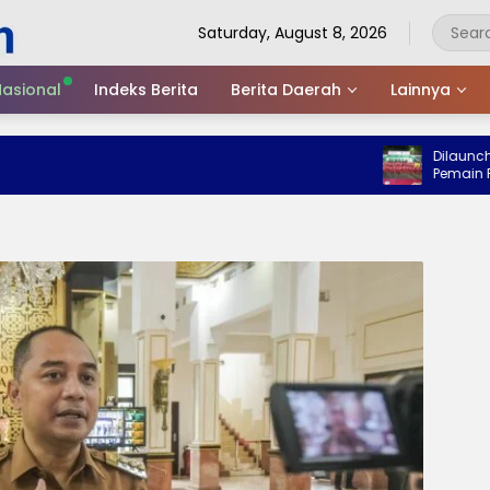
Saturday, August 8, 2026
asional
Indeks Berita
Berita Daerah
Lainnya
Dilaunching W
Pemain Persiga 
Piala Suratin