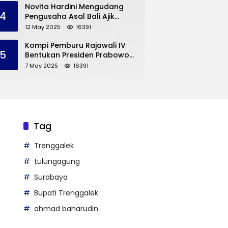
Trenggalek
Novita Hardini Mengudang
4
Pengusaha Asal Bali Ajik
Krisna, Berbagi Ilmu
12 May 2025
16391
Pengembangan Pariwisata
dan UMKM Trenggalek
Kompi Pemburu Rajawali IV
5
Bentukan Presiden Prabowo
Reuni
7 May 2025
16391
Tag
Trenggalek
tulungagung
Surabaya
Bupati Trenggalek
ahmad baharudin