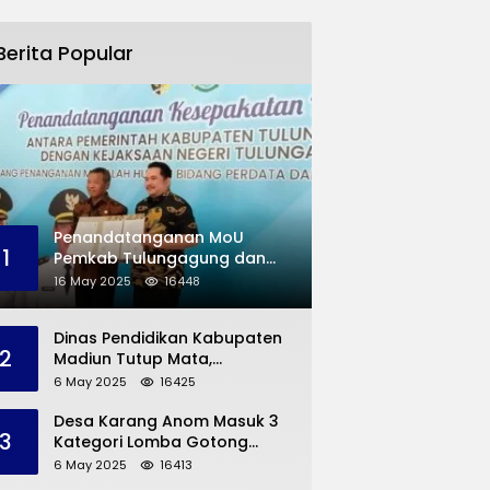
Berita Popular
Penandatanganan MoU
1
Pemkab Tulungagung dan
Kejaksaan Negeri
16 May 2025
16448
Permasalahan Hukum
Dinas Pendidikan Kabupaten
2
Madiun Tutup Mata,
Bangunan SD Roboh Kades
6 May 2025
16425
Dermorejo Bangun Pakai
Dana Pribadi
Desa Karang Anom Masuk 3
3
Kategori Lomba Gotong
Royong Provinsi Jatim, Ini
6 May 2025
16413
yang Disampaikan Sekda