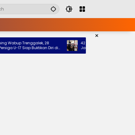
×
abup Trenggalek, 28
42 Pramuka Trenggalek Berangkat 
U-17 Siap Buktikan Diri di
Jamnas 2026, Wabup Titip Pesan 
Nama Baik Daerah