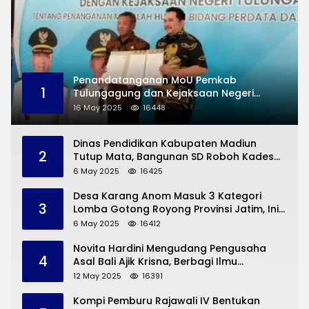
Penandatanganan MoU Pemkab
1
Tulungagung dan Kejaksaan Negeri
Permasalahan Hukum
16 May 2025
16448
Dinas Pendidikan Kabupaten Madiun
2
Tutup Mata, Bangunan SD Roboh Kades
Dermorejo Bangun Pakai Dana Pribadi
6 May 2025
16425
Desa Karang Anom Masuk 3 Kategori
3
Lomba Gotong Royong Provinsi Jatim, Ini
yang Disampaikan Sekda Trenggalek
6 May 2025
16412
Novita Hardini Mengudang Pengusaha
4
Asal Bali Ajik Krisna, Berbagi Ilmu
Pengembangan Pariwisata dan UMKM
12 May 2025
16391
Trenggalek
Kompi Pemburu Rajawali IV Bentukan