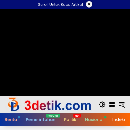
Skip
×
Scroll Untuk Baca Artikel
to
content
Berita
Pemerintahan
Politik
Nasional
Indeks B