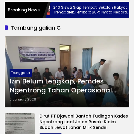
gkat ke
240 Siswa Siap Tempati Sekolah Rakyat
Breaking News
esan Jaga
Trenggalek, Pemkab: Bukti Nyata Negara
Hadir untuk Anak Kurang Mampu
Tambang galian C
Trenggalek
Izin Belum Lengkap, Pemdes
Ngentrong Tahan Operasional
Tambang PT Djawani
8 January 2026
Dirut PT Djawani Bantah Tudingan Kades
Ngentrong soal Jalan Rusak: Klaim
Sudah Lewat Lahan Milik Sendiri