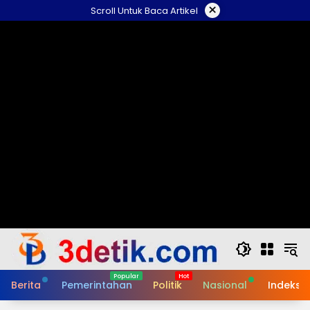
Skip
×
Scroll Untuk Baca Artikel
to
content
Berita
Pemerintahan
Politik
Nasional
Indeks B