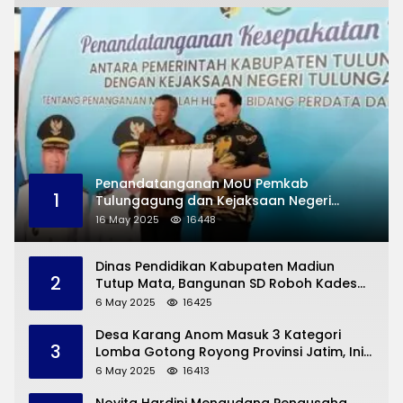
Penandatanganan MoU Pemkab
1
Tulungagung dan Kejaksaan Negeri
Permasalahan Hukum
16 May 2025
16448
Dinas Pendidikan Kabupaten Madiun
2
Tutup Mata, Bangunan SD Roboh Kades
Dermorejo Bangun Pakai Dana Pribadi
6 May 2025
16425
Desa Karang Anom Masuk 3 Kategori
3
Lomba Gotong Royong Provinsi Jatim, Ini
yang Disampaikan Sekda Trenggalek
6 May 2025
16413