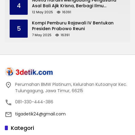
Novita Hardini Mengudang Pengusaha
4
Asal Bali Ajik Krisna, Berbagi Ilmu
Pengembangan Pariwisata dan UMKM
12 May 2025
16391
Trenggalek
Kompi Pemburu Rajawali IV Bentukan
5
Presiden Prabowo Reuni
7 May 2025
16391
Perumahan BMW Platinum, Kelurahan Kutoanyar Kec.
Tulungagung, Jawa Timur, 66215
081-330-444-386
tigadetik24@gmail.com
Kategori