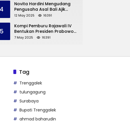
Trenggalek
Novita Hardini Mengudang
4
Pengusaha Asal Bali Ajik
Krisna, Berbagi Ilmu
12 May 2025
16391
Pengembangan Pariwisata
dan UMKM Trenggalek
Kompi Pemburu Rajawali IV
5
Bentukan Presiden Prabowo
Reuni
7 May 2025
16391
Tag
Trenggalek
tulungagung
Surabaya
Bupati Trenggalek
ahmad baharudin