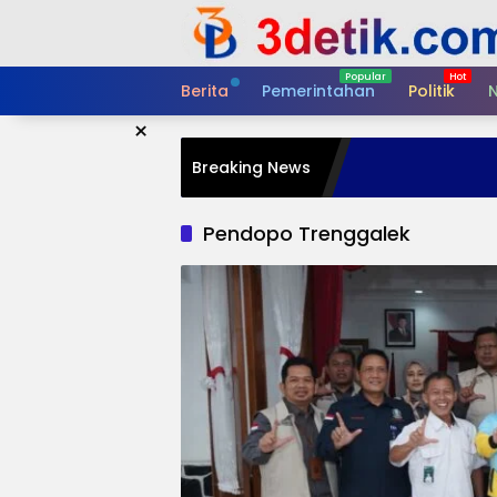
Skip
to
content
Berita
Pemerintahan
Politik
N
×
Breaking News
Pendopo Trenggalek