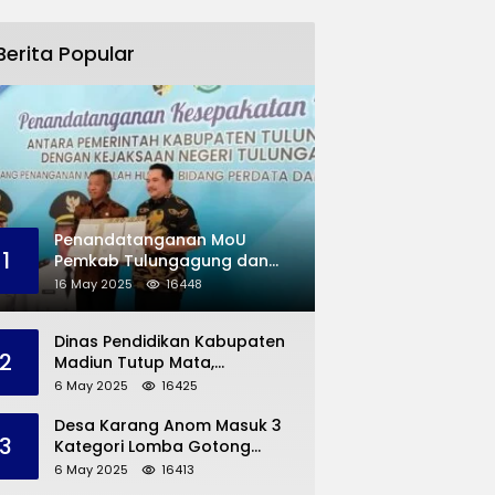
Berita Popular
Penandatanganan MoU
1
Pemkab Tulungagung dan
Kejaksaan Negeri
16 May 2025
16448
Permasalahan Hukum
Dinas Pendidikan Kabupaten
2
Madiun Tutup Mata,
Bangunan SD Roboh Kades
6 May 2025
16425
Dermorejo Bangun Pakai
Dana Pribadi
Desa Karang Anom Masuk 3
3
Kategori Lomba Gotong
Royong Provinsi Jatim, Ini
6 May 2025
16413
yang Disampaikan Sekda