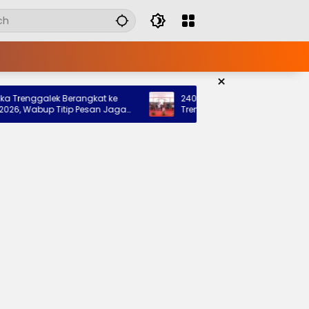
×
nggalek Berangkat ke
240 Siswa Siap Tempati Sekolah Ra
Wabup Titip Pesan Jaga
Trenggalek, Pemkab: Bukti Nyata Ne
rah
Hadir untuk Anak Kurang Mampu