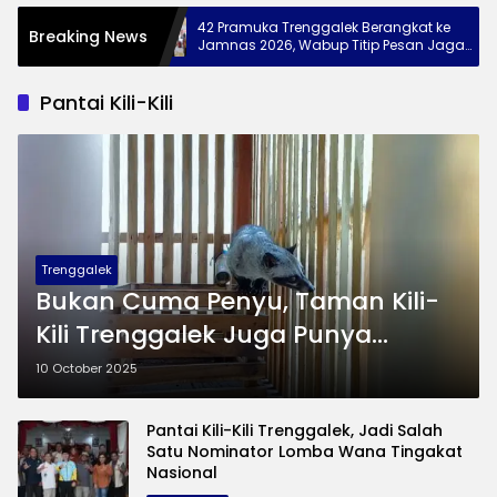
k, 28
42 Pramuka Trenggalek Berangkat ke
Breaking News
kan Diri di
Jamnas 2026, Wabup Titip Pesan Jaga
Nama Baik Daerah
Pantai Kili-Kili
Trenggalek
Bukan Cuma Penyu, Taman Kili-
Kili Trenggalek Juga Punya
Musang Luwak
10 October 2025
Pantai Kili-Kili Trenggalek, Jadi Salah
Satu Nominator Lomba Wana Tingakat
Nasional