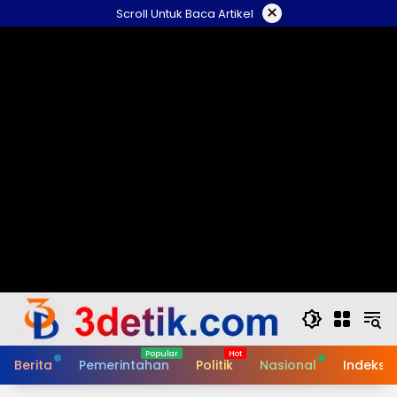
Skip
×
Scroll Untuk Baca Artikel
to
content
Berita
Pemerintahan
Politik
Nasional
Indeks B