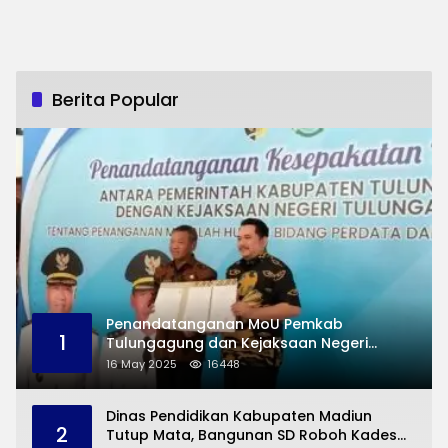
Berita Popular
Penandatanganan MoU Pemkab
1
Tulungagung dan Kejaksaan Negeri
Permasalahan Hukum
16 May 2025
16448
Dinas Pendidikan Kabupaten Madiun
2
Tutup Mata, Bangunan SD Roboh Kades