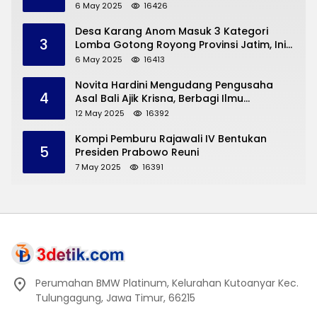
Dermorejo Bangun Pakai Dana Pribadi
6 May 2025
16426
Desa Karang Anom Masuk 3 Kategori
3
Lomba Gotong Royong Provinsi Jatim, Ini
yang Disampaikan Sekda Trenggalek
6 May 2025
16413
Novita Hardini Mengudang Pengusaha
4
Asal Bali Ajik Krisna, Berbagi Ilmu
Pengembangan Pariwisata dan UMKM
12 May 2025
16392
Trenggalek
Kompi Pemburu Rajawali IV Bentukan
5
Presiden Prabowo Reuni
7 May 2025
16391
Perumahan BMW Platinum, Kelurahan Kutoanyar Kec.
Tulungagung, Jawa Timur, 66215