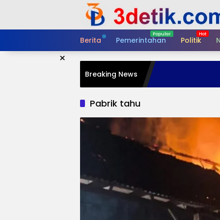
Skip
to
content
Berita
Pemerintahan
Politik
N
×
Breaking News
Pabrik tahu