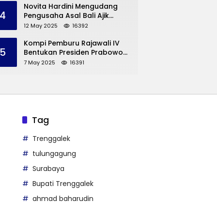
Trenggalek
Novita Hardini Mengudang
4
Pengusaha Asal Bali Ajik
Krisna, Berbagi Ilmu
12 May 2025
16392
Pengembangan Pariwisata
dan UMKM Trenggalek
Kompi Pemburu Rajawali IV
5
Bentukan Presiden Prabowo
Reuni
7 May 2025
16391
Tag
Trenggalek
tulungagung
Surabaya
Bupati Trenggalek
ahmad baharudin