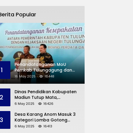
Berita Popular
Penandatanganan MoU
1
Pemkab Tulungagung dan
Kejaksaan Negeri
16 May 2025
16448
Permasalahan Hukum
Dinas Pendidikan Kabupaten
2
Madiun Tutup Mata,
Bangunan SD Roboh Kades
6 May 2025
16426
Dermorejo Bangun Pakai
Dana Pribadi
Desa Karang Anom Masuk 3
3
Kategori Lomba Gotong
Royong Provinsi Jatim, Ini
6 May 2025
16413
yang Disampaikan Sekda