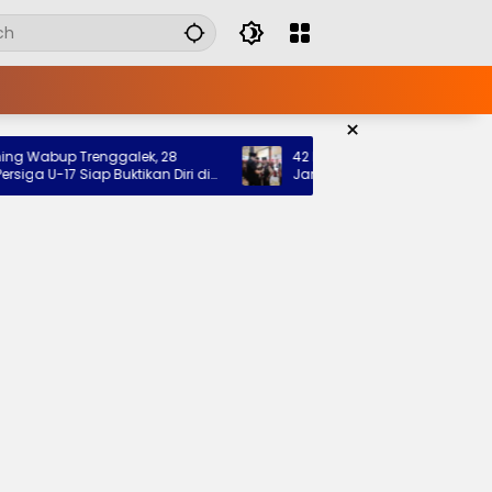
×
abup Trenggalek, 28
42 Pramuka Trenggalek Berangkat 
U-17 Siap Buktikan Diri di
Jamnas 2026, Wabup Titip Pesan 
Nama Baik Daerah