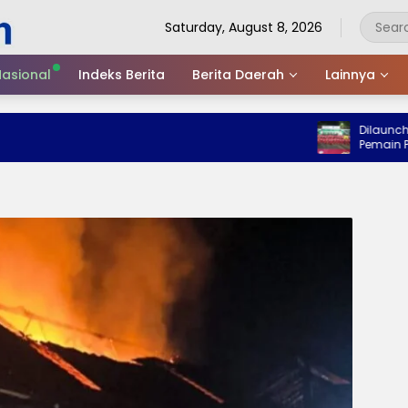
Saturday, August 8, 2026
asional
Indeks Berita
Berita Daerah
Lainnya
Dilaunching W
Pemain Persiga 
Piala Suratin