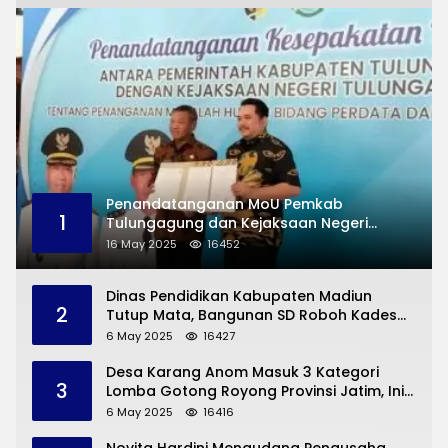
Penandatanganan MoU Pemkab
1
Tulungagung dan Kejaksaan Negeri
Permasalahan Hukum
16 May 2025
16452
Dinas Pendidikan Kabupaten Madiun
2
Tutup Mata, Bangunan SD Roboh Kades
Dermorejo Bangun Pakai Dana Pribadi
6 May 2025
16427
Desa Karang Anom Masuk 3 Kategori
3
Lomba Gotong Royong Provinsi Jatim, Ini
yang Disampaikan Sekda Trenggalek
6 May 2025
16416