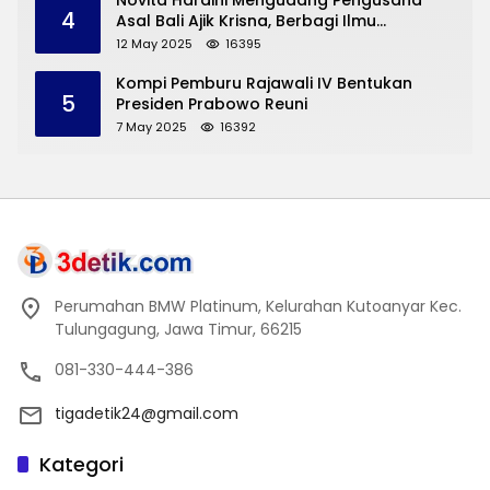
Novita Hardini Mengudang Pengusaha
4
Asal Bali Ajik Krisna, Berbagi Ilmu
Pengembangan Pariwisata dan UMKM
12 May 2025
16395
Trenggalek
Kompi Pemburu Rajawali IV Bentukan
5
Presiden Prabowo Reuni
7 May 2025
16392
Perumahan BMW Platinum, Kelurahan Kutoanyar Kec.
Tulungagung, Jawa Timur, 66215
081-330-444-386
tigadetik24@gmail.com
Kategori