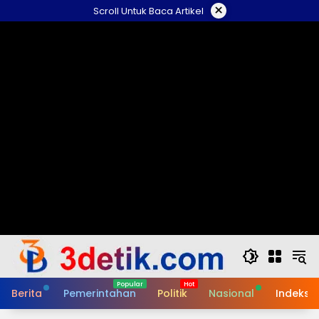
Skip
×
Scroll Untuk Baca Artikel
to
content
Berita
Pemerintahan
Politik
Nasional
Indeks B