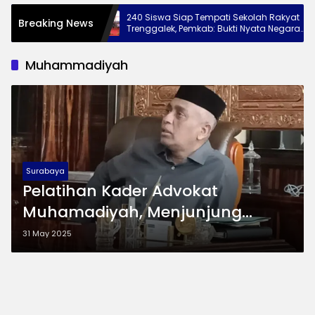
ngkat ke
240 Siswa Siap Tempati Sekolah Rakyat
Breaking News
esan Jaga
Trenggalek, Pemkab: Bukti Nyata Negara
Hadir untuk Anak Kurang Mampu
Muhammadiyah
Surabaya
Pelatihan Kader Advokat
Muhamadiyah, Menjunjung
Tinggi Hukum Keadilan dan Hak
31 May 2025
Asasi Manusia