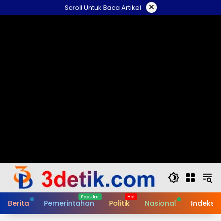
Skip
×
Scroll Untuk Baca Artikel
to
content
Berita
Pemerintahan
Politik
Nasional
Indeks B