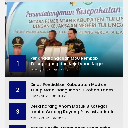
Penandatanganan MoU Pemkab
1
Tulungagung dan Kejaksaan Negeri
Permasalahan Hukum
16 May 2025
16447
Dinas Pendidikan Kabupaten Madiun
2
Tutup Mata, Bangunan SD Roboh Kades
Dermorejo Bangun Pakai Dana Pribadi
6 May 2025
16425
Desa Karang Anom Masuk 3 Kategori
3
Lomba Gotong Royong Provinsi Jatim, Ini
yang Disampaikan Sekda Trenggalek
6 May 2025
16412