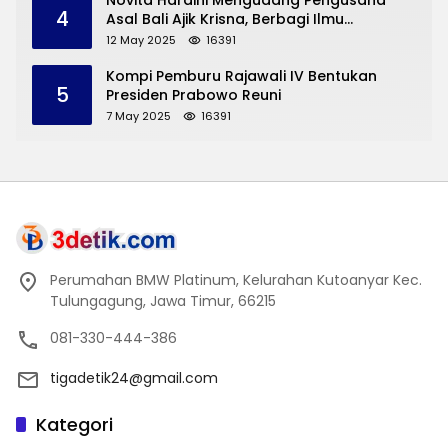
Novita Hardini Mengudang Pengusaha
4
Asal Bali Ajik Krisna, Berbagi Ilmu
Pengembangan Pariwisata dan UMKM
12 May 2025
16391
Trenggalek
Kompi Pemburu Rajawali IV Bentukan
5
Presiden Prabowo Reuni
7 May 2025
16391
Perumahan BMW Platinum, Kelurahan Kutoanyar Kec.
Tulungagung, Jawa Timur, 66215
081-330-444-386
tigadetik24@gmail.com
Kategori