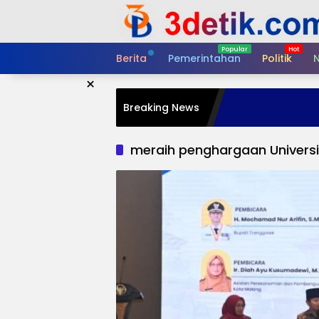
Skip
to
content
Berita
Pemerintahan
Politik
N
×
Breaking News
meraih penghargaan Universit