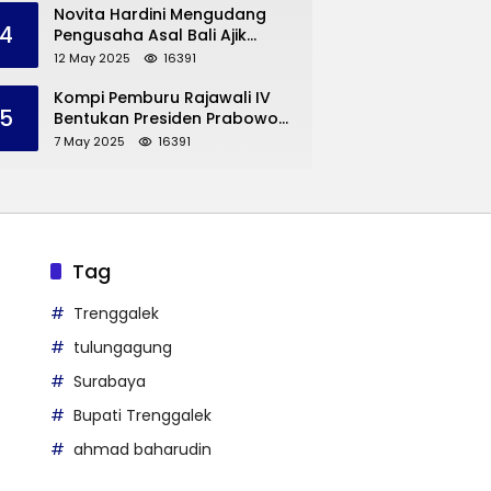
Trenggalek
Novita Hardini Mengudang
4
Pengusaha Asal Bali Ajik
Krisna, Berbagi Ilmu
12 May 2025
16391
Pengembangan Pariwisata
dan UMKM Trenggalek
Kompi Pemburu Rajawali IV
5
Bentukan Presiden Prabowo
Reuni
7 May 2025
16391
Tag
Trenggalek
tulungagung
Surabaya
Bupati Trenggalek
ahmad baharudin