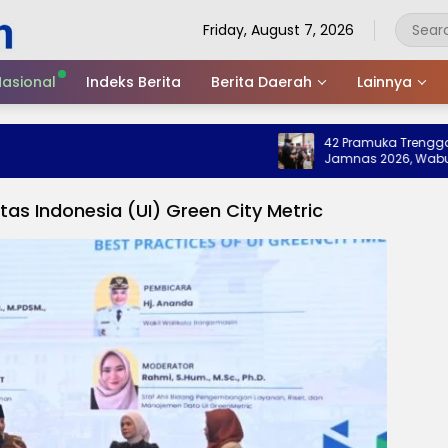
Friday, August 7, 2026
asional
Indeks Berita
Berita Daerah
Lainnya
42 Pramuka Trenggalek Be
Jamnas 2026, Wabup Titi
Nama Baik Daerah
as Indonesia (UI) Green City Metric