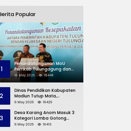
Berita Popular
Penandatanganan MoU
1
Pemkab Tulungagung dan
Kejaksaan Negeri
16 May 2025
16448
Permasalahan Hukum
Dinas Pendidikan Kabupaten
2
Madiun Tutup Mata,
Bangunan SD Roboh Kades
6 May 2025
16425
Dermorejo Bangun Pakai
Dana Pribadi
Desa Karang Anom Masuk 3
3
Kategori Lomba Gotong
Royong Provinsi Jatim, Ini
6 May 2025
16413
yang Disampaikan Sekda