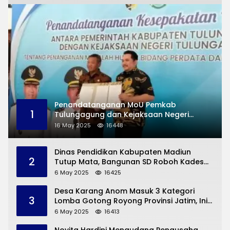
Penandatanganan MoU Pemkab
1
Tulungagung dan Kejaksaan Negeri
Permasalahan Hukum
16 May 2025
16448
Dinas Pendidikan Kabupaten Madiun
2
Tutup Mata, Bangunan SD Roboh Kades
Dermorejo Bangun Pakai Dana Pribadi
6 May 2025
16425
Desa Karang Anom Masuk 3 Kategori
3
Lomba Gotong Royong Provinsi Jatim, Ini
yang Disampaikan Sekda Trenggalek
6 May 2025
16413