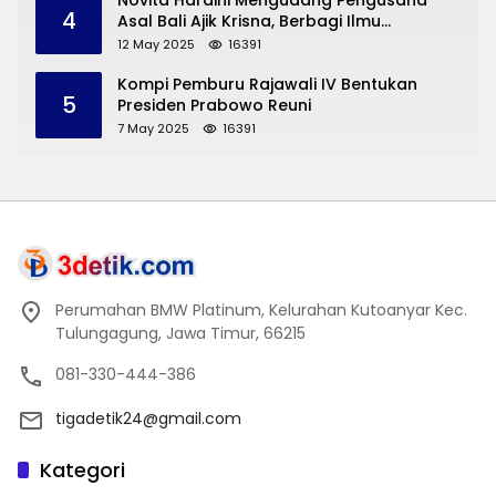
Novita Hardini Mengudang Pengusaha
4
Asal Bali Ajik Krisna, Berbagi Ilmu
Pengembangan Pariwisata dan UMKM
12 May 2025
16391
Trenggalek
Kompi Pemburu Rajawali IV Bentukan
5
Presiden Prabowo Reuni
7 May 2025
16391
Perumahan BMW Platinum, Kelurahan Kutoanyar Kec.
Tulungagung, Jawa Timur, 66215
081-330-444-386
tigadetik24@gmail.com
Kategori