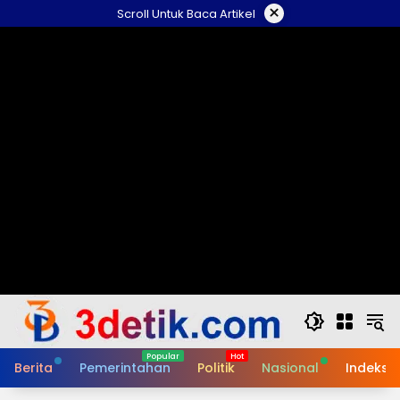
Skip
×
Scroll Untuk Baca Artikel
to
content
Berita
Pemerintahan
Politik
Nasional
Indeks B