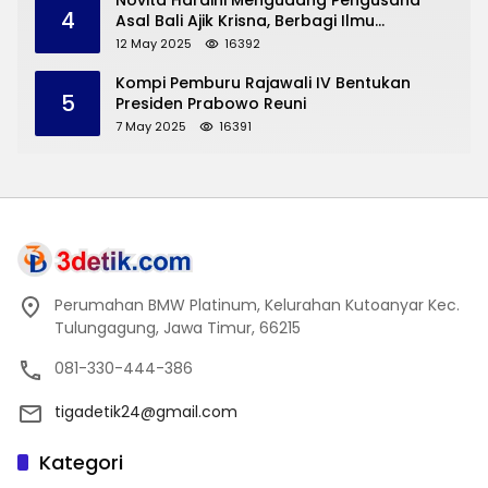
Novita Hardini Mengudang Pengusaha
4
Asal Bali Ajik Krisna, Berbagi Ilmu
Pengembangan Pariwisata dan UMKM
12 May 2025
16392
Trenggalek
Kompi Pemburu Rajawali IV Bentukan
5
Presiden Prabowo Reuni
7 May 2025
16391
Perumahan BMW Platinum, Kelurahan Kutoanyar Kec.
Tulungagung, Jawa Timur, 66215
081-330-444-386
tigadetik24@gmail.com
Kategori