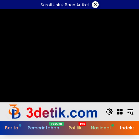
Skip
×
Scroll Untuk Baca Artikel
to
content
Berita
Pemerintahan
Politik
Nasional
Indeks B