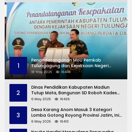
Penandatanganan MoU Pemkab
1
Tulungagung dan Kejaksaan Negeri
Permasalahan Hukum
16 May 2025
16448
Dinas Pendidikan Kabupaten Madiun
2
Tutup Mata, Bangunan SD Roboh Kades
Dermorejo Bangun Pakai Dana Pribadi
6 May 2025
16426
Desa Karang Anom Masuk 3 Kategori
3
Lomba Gotong Royong Provinsi Jatim, Ini
yang Disampaikan Sekda Trenggalek
6 May 2025
16413