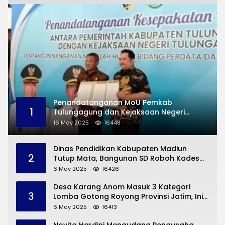
Penandatanganan MoU Pemkab
1
Tulungagung dan Kejaksaan Negeri
Permasalahan Hukum
16 May 2025
16448
Dinas Pendidikan Kabupaten Madiun
2
Tutup Mata, Bangunan SD Roboh Kades
Dermorejo Bangun Pakai Dana Pribadi
6 May 2025
16426
Desa Karang Anom Masuk 3 Kategori
3
Lomba Gotong Royong Provinsi Jatim, Ini
yang Disampaikan Sekda Trenggalek
6 May 2025
16413