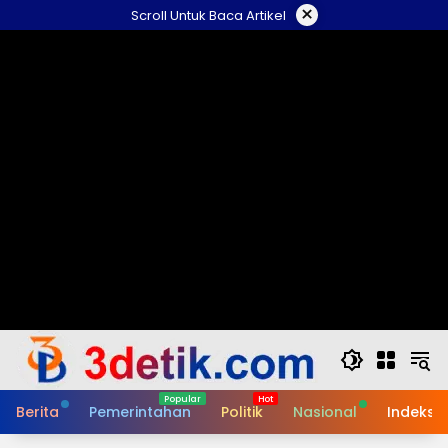
Skip
×
Scroll Untuk Baca Artikel
to
content
Berita
Pemerintahan
Politik
Nasional
Indeks B