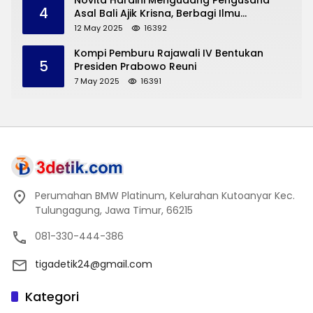
Novita Hardini Mengudang Pengusaha
4
Asal Bali Ajik Krisna, Berbagi Ilmu
Pengembangan Pariwisata dan UMKM
12 May 2025
16392
Trenggalek
Kompi Pemburu Rajawali IV Bentukan
5
Presiden Prabowo Reuni
7 May 2025
16391
Perumahan BMW Platinum, Kelurahan Kutoanyar Kec.
Tulungagung, Jawa Timur, 66215
081-330-444-386
tigadetik24@gmail.com
Kategori