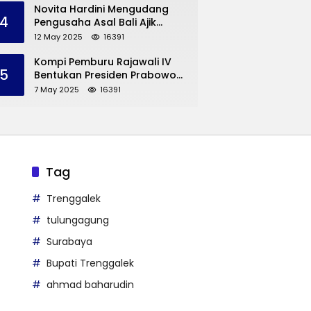
Trenggalek
Novita Hardini Mengudang
4
Pengusaha Asal Bali Ajik
Krisna, Berbagi Ilmu
12 May 2025
16391
Pengembangan Pariwisata
dan UMKM Trenggalek
Kompi Pemburu Rajawali IV
5
Bentukan Presiden Prabowo
Reuni
7 May 2025
16391
Tag
Trenggalek
tulungagung
Surabaya
Bupati Trenggalek
ahmad baharudin