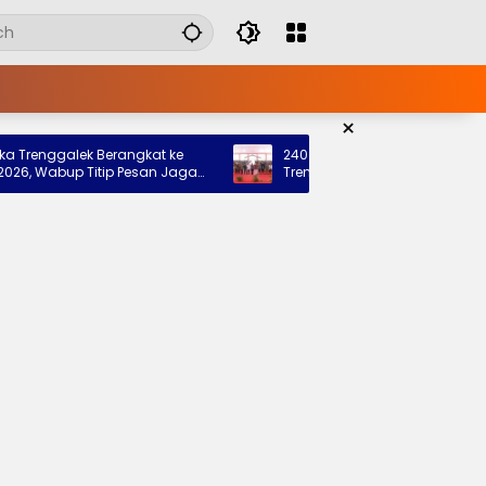
×
nggalek Berangkat ke
240 Siswa Siap Tempati Sekolah Ra
abup Titip Pesan Jaga
Trenggalek, Pemkab: Bukti Nyata Ne
rah
Hadir untuk Anak Kurang Mampu