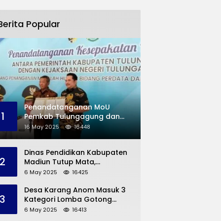
Berita Popular
Penandatanganan MoU
1
Pemkab Tulungagung dan
Kejaksaan Negeri
16 May 2025
16448
Permasalahan Hukum
Dinas Pendidikan Kabupaten
2
Madiun Tutup Mata,
Bangunan SD Roboh Kades
6 May 2025
16425
Dermorejo Bangun Pakai
Dana Pribadi
Desa Karang Anom Masuk 3
3
Kategori Lomba Gotong
Royong Provinsi Jatim, Ini
6 May 2025
16413
yang Disampaikan Sekda