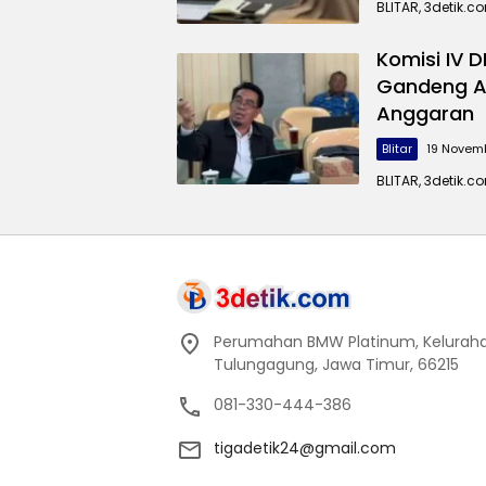
BLITAR, 3detik.c
Komisi IV 
Gandeng A
Anggaran
Blitar
19 Novem
BLITAR, 3detik.c
Perumahan BMW Platinum, Keluraha
Tulungagung, Jawa Timur, 66215
081-330-444-386
tigadetik24@gmail.com