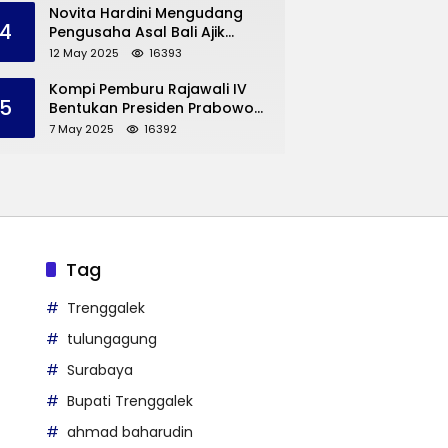
Trenggalek
Novita Hardini Mengudang
4
Pengusaha Asal Bali Ajik
Krisna, Berbagi Ilmu
12 May 2025
16393
Pengembangan Pariwisata
dan UMKM Trenggalek
Kompi Pemburu Rajawali IV
5
Bentukan Presiden Prabowo
Reuni
7 May 2025
16392
Tag
Trenggalek
tulungagung
Surabaya
Bupati Trenggalek
ahmad baharudin