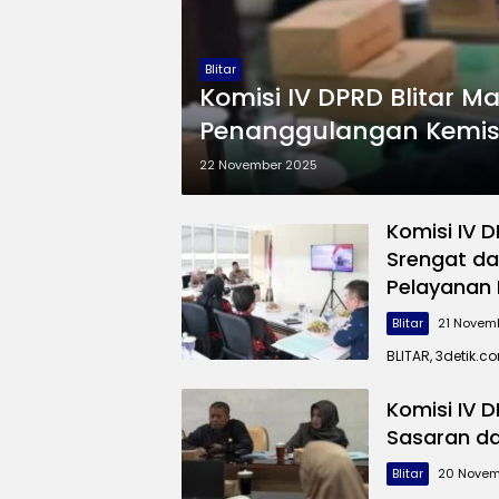
Blitar
Komisi IV DPRD Blitar 
Penanggulangan Kemis
22 November 2025
Komisi IV 
Srengat d
Pelayanan 
Blitar
21 Novem
BLITAR, 3detik.c
Komisi IV 
Sasaran d
Blitar
20 Novem