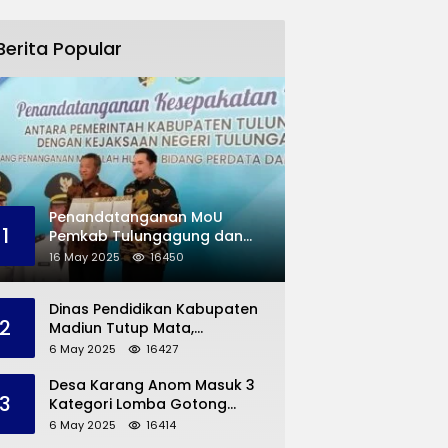
Berita Popular
Penandatanganan MoU
1
Pemkab Tulungagung dan
Kejaksaan Negeri
16 May 2025
16450
Permasalahan Hukum
Dinas Pendidikan Kabupaten
2
Madiun Tutup Mata,
Bangunan SD Roboh Kades
6 May 2025
16427
Dermorejo Bangun Pakai
Dana Pribadi
Desa Karang Anom Masuk 3
3
Kategori Lomba Gotong
Royong Provinsi Jatim, Ini
6 May 2025
16414
yang Disampaikan Sekda