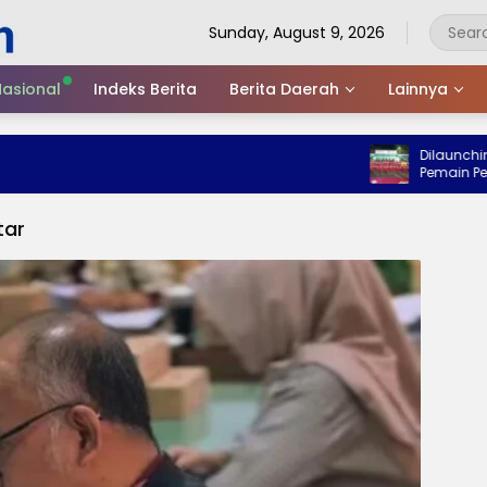
Sunday, August 9, 2026
asional
Indeks Berita
Berita Daerah
Lainnya
Dilaunching Wab
Pemain Persiga U-
Piala Suratin
tar