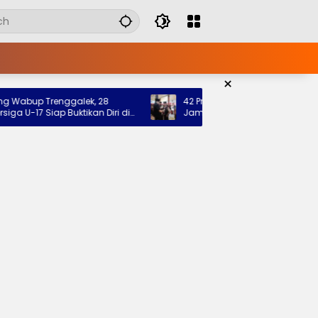
×
up Trenggalek, 28
42 Pramuka Trenggalek Berangkat ke
17 Siap Buktikan Diri di
Jamnas 2026, Wabup Titip Pesan Ja
Nama Baik Daerah