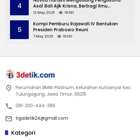
Novita Hardini Mengudang Pengusaha
4
Asal Bali Ajik Krisna, Berbagi Ilmu
Pengembangan Pariwisata dan UMKM
12 May 2025
16391
Trenggalek
Kompi Pemburu Rajawali IV Bentukan
5
Presiden Prabowo Reuni
7 May 2025
16391
Perumahan BMW Platinum, Kelurahan Kutoanyar Kec.
Tulungagung, Jawa Timur, 66215
081-330-444-386
tigadetik24@gmail.com
Kategori