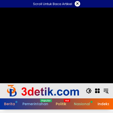
Skip
×
Scroll Untuk Baca Artikel
to
content
Berita
Pemerintahan
Politik
Nasional
Indeks B