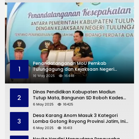
Penandatanganan MoU Pemkab
1
Tulungagung dan Kejaksaan Negeri
Permasalahan Hukum
16 May 2025
16448
Dinas Pendidikan Kabupaten Madiun
2
Tutup Mata, Bangunan SD Roboh Kades
Dermorejo Bangun Pakai Dana Pribadi
6 May 2025
16425
Desa Karang Anom Masuk 3 Kategori
3
Lomba Gotong Royong Provinsi Jatim, Ini
yang Disampaikan Sekda Trenggalek
6 May 2025
16413