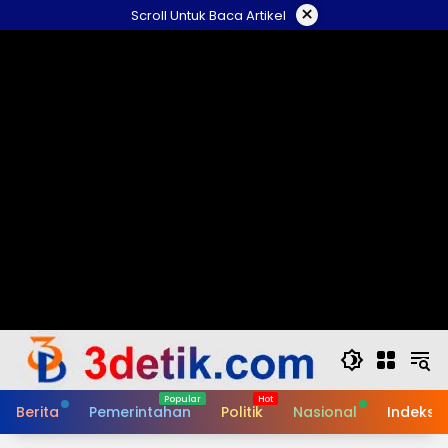
Skip
×
Scroll Untuk Baca Artikel
to
content
Berita
Pemerintahan
Politik
Nasional
Indeks B