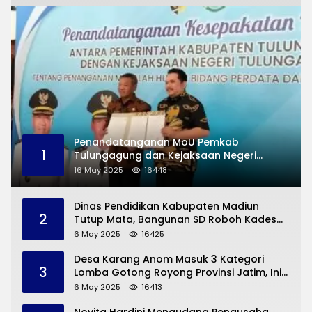
Penandatanganan MoU Pemkab
1
Tulungagung dan Kejaksaan Negeri
Permasalahan Hukum
16 May 2025
16448
Dinas Pendidikan Kabupaten Madiun
2
Tutup Mata, Bangunan SD Roboh Kades
Dermorejo Bangun Pakai Dana Pribadi
6 May 2025
16425
Desa Karang Anom Masuk 3 Kategori
3
Lomba Gotong Royong Provinsi Jatim, Ini
yang Disampaikan Sekda Trenggalek
6 May 2025
16413