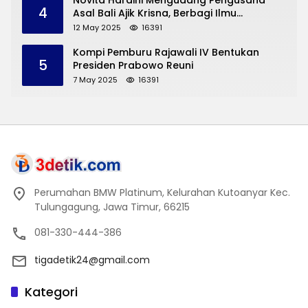
Novita Hardini Mengudang Pengusaha
4
Asal Bali Ajik Krisna, Berbagi Ilmu
Pengembangan Pariwisata dan UMKM
12 May 2025
16391
Trenggalek
Kompi Pemburu Rajawali IV Bentukan
5
Presiden Prabowo Reuni
7 May 2025
16391
Perumahan BMW Platinum, Kelurahan Kutoanyar Kec.
Tulungagung, Jawa Timur, 66215
081-330-444-386
tigadetik24@gmail.com
Kategori