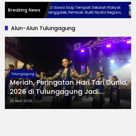
at ke
240 Siswa Siap Tempati Sekolah Rakyat
M
Breaking News
n Jaga
Trenggalek, Pemkab: Bukti Nyata Negara
P
Hadir untuk Anak Kurang Mampu
W
Alun-Alun Tulungagung
Tulungagung
Meriah, Peringatan Hari Tari Dunia
2026 di Tulungagung Jadi
Panggung Pelestarian Budaya
25 April 2026