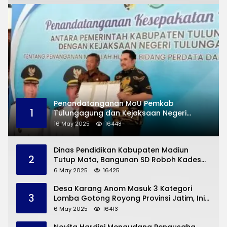
Penandatanganan MoU Pemkab
1
Tulungagung dan Kejaksaan Negeri
Permasalahan Hukum
16 May 2025
16448
Dinas Pendidikan Kabupaten Madiun
2
Tutup Mata, Bangunan SD Roboh Kades
Dermorejo Bangun Pakai Dana Pribadi
6 May 2025
16425
Desa Karang Anom Masuk 3 Kategori
3
Lomba Gotong Royong Provinsi Jatim, Ini
yang Disampaikan Sekda Trenggalek
6 May 2025
16413