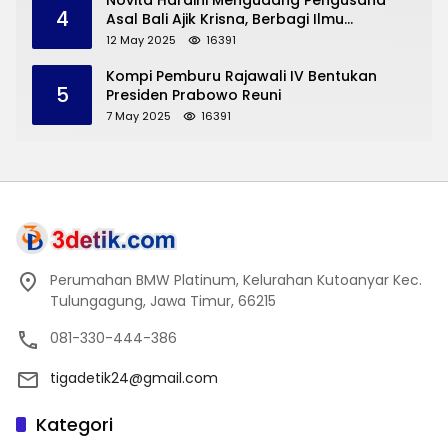
Novita Hardini Mengudang Pengusaha
4
Asal Bali Ajik Krisna, Berbagi Ilmu
Pengembangan Pariwisata dan UMKM
12 May 2025
16391
Trenggalek
Kompi Pemburu Rajawali IV Bentukan
5
Presiden Prabowo Reuni
7 May 2025
16391
Perumahan BMW Platinum, Kelurahan Kutoanyar Kec.
Tulungagung, Jawa Timur, 66215
081-330-444-386
tigadetik24@gmail.com
Kategori