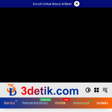
Skip
×
Scroll Untuk Baca Artikel
to
content
Berita
Pemerintahan
Politik
Nasional
Indeks B