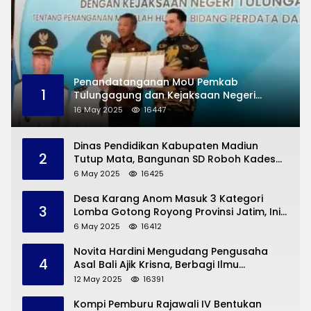
Penandatanganan MoU Pemkab
1
Tulungagung dan Kejaksaan Negeri
Permasalahan Hukum
16 May 2025
16447
Dinas Pendidikan Kabupaten Madiun
2
Tutup Mata, Bangunan SD Roboh Kades
Dermorejo Bangun Pakai Dana Pribadi
6 May 2025
16425
Desa Karang Anom Masuk 3 Kategori
3
Lomba Gotong Royong Provinsi Jatim, Ini
yang Disampaikan Sekda Trenggalek
6 May 2025
16412
Novita Hardini Mengudang Pengusaha
4
Asal Bali Ajik Krisna, Berbagi Ilmu
Pengembangan Pariwisata dan UMKM
12 May 2025
16391
Trenggalek
Kompi Pemburu Rajawali IV Bentukan