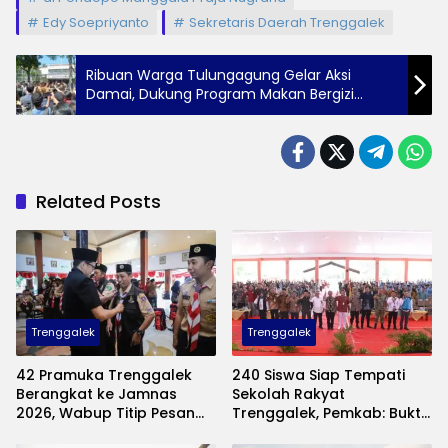
Edy Soepriyanto
Sekretaris Daerah Trenggalek
Ribuan Warga Tulungagung Gelar Aksi
Damai, Dukung Program Makan Bergizi
Gratis
Related Posts
Trenggalek
Trenggalek
42 Pramuka Trenggalek
240 Siswa Siap Tempati
Berangkat ke Jamnas
Sekolah Rakyat
2026, Wabup Titip Pesan
Trenggalek, Pemkab: Bukti
Jaga Nama Baik Daerah
Nyata Negara Hadir untuk