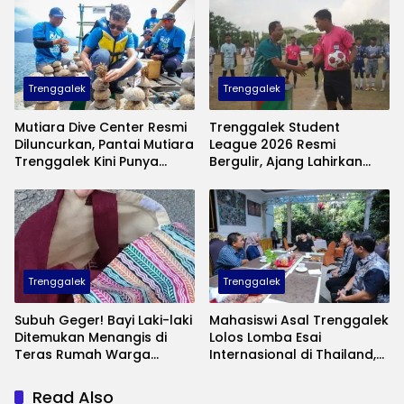
Anak Kurang Mampu
Trenggalek
Trenggalek
Mutiara Dive Center Resmi
Trenggalek Student
Diluncurkan, Pantai Mutiara
League 2026 Resmi
Trenggalek Kini Punya
Bergulir, Ajang Lahirkan
Wisata Bawah Laut
Bibit Pesepak Bola Muda
Andalan
Perebutkan Piala Bupati
Trenggalek
Trenggalek
Subuh Geger! Bayi Laki-laki
Mahasiswi Asal Trenggalek
Ditemukan Menangis di
Lolos Lomba Esai
Teras Rumah Warga
Internasional di Thailand,
Banaran, Polisi Selidiki
Inovasinya Bikin Bangga
Pelaku Pembuangan
Mas Ipin
Read Also