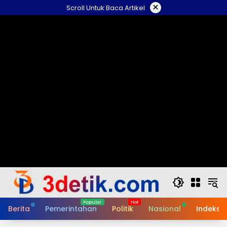
Skip
×
Scroll Untuk Baca Artikel
to
content
Berita
Pemerintahan
Politik
Nasional
Indeks B