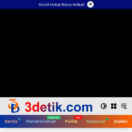
Skip
×
Scroll Untuk Baca Artikel
to
content
Berita
Pemerintahan
Politik
Nasional
Indeks B