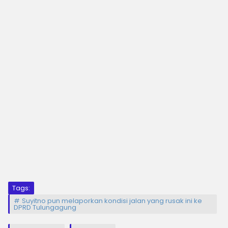
Tags:
Suyitno pun melaporkan kondisi jalan yang rusak ini ke
DPRD Tulungagung