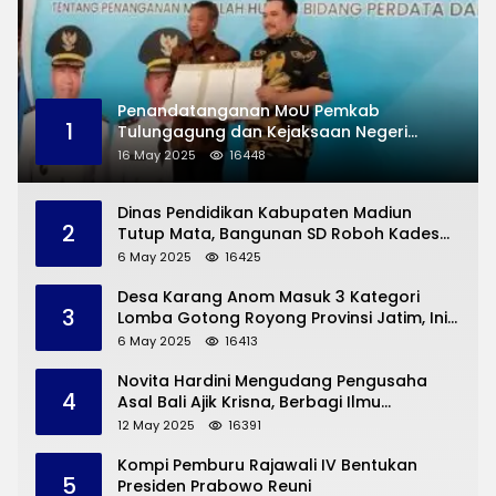
Penandatanganan MoU Pemkab
1
Tulungagung dan Kejaksaan Negeri
Permasalahan Hukum
16 May 2025
16448
Dinas Pendidikan Kabupaten Madiun
2
Tutup Mata, Bangunan SD Roboh Kades
Dermorejo Bangun Pakai Dana Pribadi
6 May 2025
16425
Desa Karang Anom Masuk 3 Kategori
3
Lomba Gotong Royong Provinsi Jatim, Ini
yang Disampaikan Sekda Trenggalek
6 May 2025
16413
Novita Hardini Mengudang Pengusaha
4
Asal Bali Ajik Krisna, Berbagi Ilmu
Pengembangan Pariwisata dan UMKM
12 May 2025
16391
Trenggalek
Kompi Pemburu Rajawali IV Bentukan
5
Presiden Prabowo Reuni