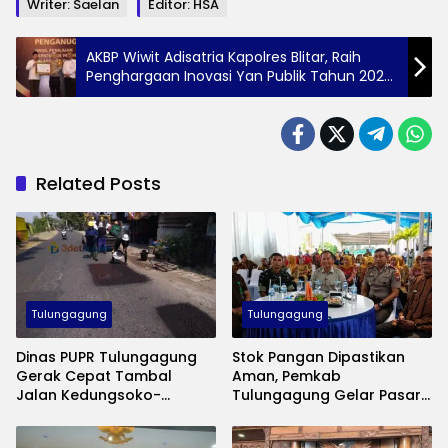
Writer: Saelan
Editor: HSA
AKBP Wiwit Adisatria Kapolres Blitar, Raih
Penghargaan Inovasi Yan Publik Tahun 2024
Kategori A dari Ombudsman RI
Related Posts
Tulungagung
Tulungagung
Dinas PUPR Tulungagung
Stok Pangan Dipastikan
Gerak Cepat Tambal
Aman, Pemkab
Jalan Kedungsoko-
Tulungagung Gelar Pasar
Gesikan, Gunakan Aspal
Murah Tekan Inflasi
Coldmix