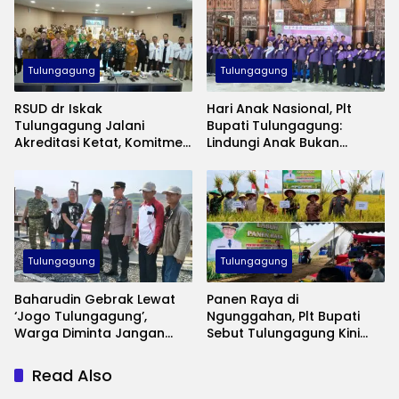
Tulungagung
Tulungagung
RSUD dr Iskak
Hari Anak Nasional, Plt
Tulungagung Jalani
Bupati Tulungagung:
Akreditasi Ketat, Komitmen
Lindungi Anak Bukan
Jaga Mutu Pelayanan
Sekadar Seremoni
Kesehatan
Tulungagung
Tulungagung
Baharudin Gebrak Lewat
Panen Raya di
‘Jogo Tulungagung’,
Ngunggahan, Plt Bupati
Warga Diminta Jangan
Sebut Tulungagung Kini
Lagi Diam Saat Ada
Swasembada Pangan
Gangguan Keamanan
Read Also