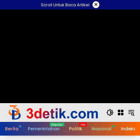
Skip
×
Scroll Untuk Baca Artikel
to
content
Berita
Pemerintahan
Politik
Nasional
Indeks B