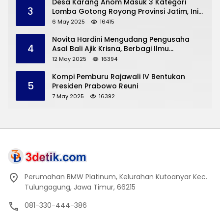
Desa Karang Anom Masuk 3 Kategori
3
Lomba Gotong Royong Provinsi Jatim, Ini
yang Disampaikan Sekda Trenggalek
6 May 2025
16415
Novita Hardini Mengudang Pengusaha
4
Asal Bali Ajik Krisna, Berbagi Ilmu
Pengembangan Pariwisata dan UMKM
12 May 2025
16394
Trenggalek
Kompi Pemburu Rajawali IV Bentukan
5
Presiden Prabowo Reuni
7 May 2025
16392
Perumahan BMW Platinum, Kelurahan Kutoanyar Kec.
Tulungagung, Jawa Timur, 66215
081-330-444-386