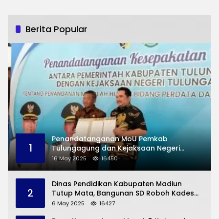
Berita Popular
Penandatanganan MoU Pemkab
1
Tulungagung dan Kejaksaan Negeri
Permasalahan Hukum
16 May 2025
16450
Dinas Pendidikan Kabupaten Madiun
2
Tutup Mata, Bangunan SD Roboh Kades
Dermorejo Bangun Pakai Dana Pribadi
6 May 2025
16427