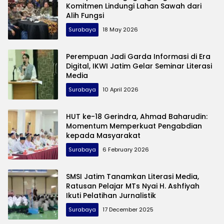
Komitmen Lindungi Lahan Sawah dari
Alih Fungsi
Surabaya
18 May 2026
Perempuan Jadi Garda Informasi di Era
Digital, IKWI Jatim Gelar Seminar Literasi
Media
Surabaya
10 April 2026
HUT ke-18 Gerindra, Ahmad Baharudin:
Momentum Memperkuat Pengabdian
kepada Masyarakat
Surabaya
6 February 2026
SMSI Jatim Tanamkan Literasi Media,
Ratusan Pelajar MTs Nyai H. Ashfiyah
Ikuti Pelatihan Jurnalistik
Surabaya
17 December 2025