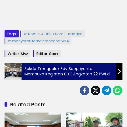
Tags:
Komisi A DPRD Kota Surabaya
menyoroti terkait rencana WFA
Writer: Mvz
Editor: Sae+
Sekda Trenggalek Edy Soepriyanto
Membuka Kegiatan OKK Angkatan 22 PWI di
Trenggalek
Related Posts