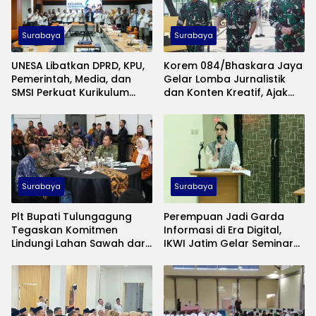
Surabaya
Surabaya
UNESA Libatkan DPRD, KPU,
Korem 084/Bhaskara Jaya
Pemerintah, Media, dan
Gelar Lomba Jurnalistik
SMSI Perkuat Kurikulum
dan Konten Kreatif, Ajak
Ilmu Politik
Publik Rekam Pengabdian
TNI di Madura
Surabaya
Surabaya
Plt Bupati Tulungagung
Perempuan Jadi Garda
Tegaskan Komitmen
Informasi di Era Digital,
Lindungi Lahan Sawah dari
IKWI Jatim Gelar Seminar
Alih Fungsi
Literasi Media