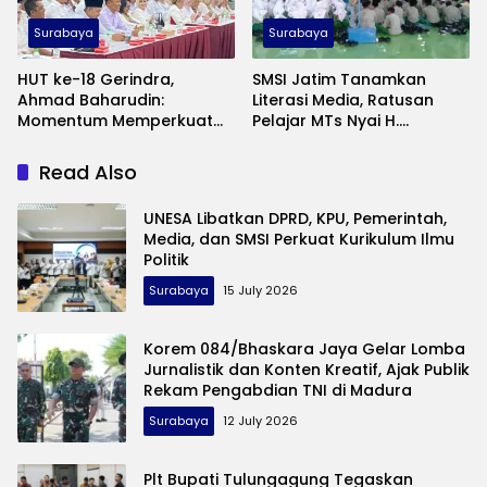
Surabaya
Surabaya
HUT ke-18 Gerindra,
SMSI Jatim Tanamkan
Ahmad Baharudin:
Literasi Media, Ratusan
Momentum Memperkuat
Pelajar MTs Nyai H.
Pengabdian kepada
Ashfiyah Ikuti Pelatihan
Masyarakat
Jurnalistik
Read Also
UNESA Libatkan DPRD, KPU, Pemerintah,
Media, dan SMSI Perkuat Kurikulum Ilmu
Politik
Surabaya
15 July 2026
Korem 084/Bhaskara Jaya Gelar Lomba
Jurnalistik dan Konten Kreatif, Ajak Publik
Rekam Pengabdian TNI di Madura
Surabaya
12 July 2026
Plt Bupati Tulungagung Tegaskan