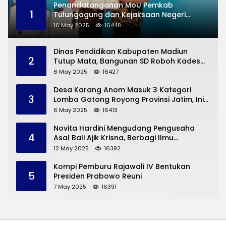
Penandatanganan MoU Pemkab
1
Tulungagung dan Kejaksaan Negeri
Permasalahan Hukum
16 May 2025
16448
Dinas Pendidikan Kabupaten Madiun
2
Tutup Mata, Bangunan SD Roboh Kades
Dermorejo Bangun Pakai Dana Pribadi
6 May 2025
16427
Desa Karang Anom Masuk 3 Kategori
3
Lomba Gotong Royong Provinsi Jatim, Ini
yang Disampaikan Sekda Trenggalek
6 May 2025
16413
Novita Hardini Mengudang Pengusaha
4
Asal Bali Ajik Krisna, Berbagi Ilmu
Pengembangan Pariwisata dan UMKM
12 May 2025
16392
Trenggalek
Kompi Pemburu Rajawali IV Bentukan
5
Presiden Prabowo Reuni
7 May 2025
16391