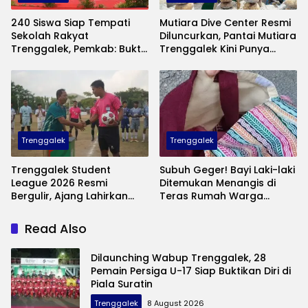
240 Siswa Siap Tempati
Mutiara Dive Center Resmi
Sekolah Rakyat
Diluncurkan, Pantai Mutiara
Trenggalek, Pemkab: Bukti
Trenggalek Kini Punya
Nyata Negara Hadir untuk
Wisata Bawah Laut
Anak Kurang Mampu
Andalan
Trenggalek
Trenggalek
Trenggalek Student
Subuh Geger! Bayi Laki-laki
League 2026 Resmi
Ditemukan Menangis di
Bergulir, Ajang Lahirkan
Teras Rumah Warga
Bibit Pesepak Bola Muda
Banaran, Polisi Selidiki
Perebutkan Piala Bupati
Pelaku Pembuangan
Read Also
Dilaunching Wabup Trenggalek, 28
Pemain Persiga U-17 Siap Buktikan Diri di
Piala Suratin
Trenggalek
8 August 2026