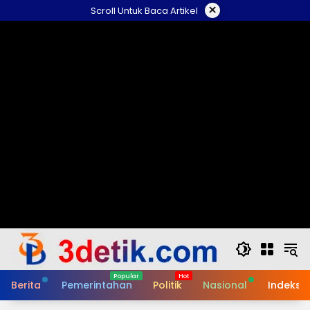
Skip
×
Scroll Untuk Baca Artikel
to
content
Berita
Pemerintahan
Politik
Nasional
Indeks B