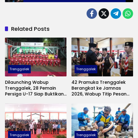
Related Posts
Trenggalek
Trenggalek
Dilaunching Wabup
42 Pramuka Trenggalek
Trenggalek, 28 Pemain
Berangkat ke Jamnas
Persiga U-17 Siap Buktikan
2026, Wabup Titip Pesan
Diri di Piala Suratin
Jaga Nama Baik Daerah
Trenggalek
Trenggalek