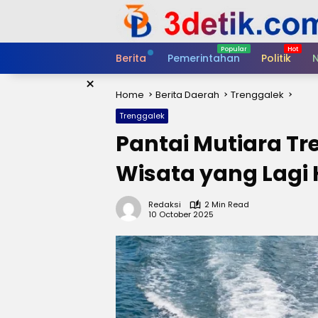
Skip
to
content
Berita
Pemerintahan
Politik
N
×
Home
Berita Daerah
Trenggalek
Trenggalek
Pantai Mutiara Tr
Wisata yang Lagi 
Redaksi
2 Min Read
10 October 2025