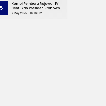
dan UMKM Trenggalek
Kompi Pemburu Rajawali IV
5
Bentukan Presiden Prabowo
Reuni
7 May 2025
16392