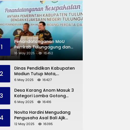
Penandatanganan MoU
1
Pemkab Tulungagung dan
Kejaksaan Negeri
16 May 2025
16452
Permasalahan Hukum
Dinas Pendidikan Kabupaten
2
Madiun Tutup Mata,
Bangunan SD Roboh Kades
6 May 2025
16427
Dermorejo Bangun Pakai
Dana Pribadi
Desa Karang Anom Masuk 3
3
Kategori Lomba Gotong
Royong Provinsi Jatim, Ini
6 May 2025
16416
yang Disampaikan Sekda
Trenggalek
Novita Hardini Mengudang
4
Pengusaha Asal Bali Ajik
Krisna, Berbagi Ilmu
12 May 2025
16395
Pengembangan Pariwisata