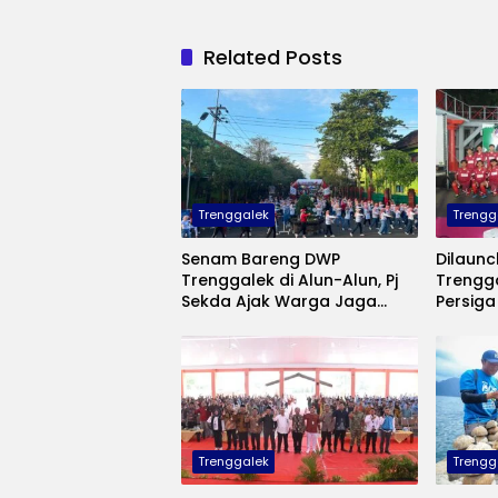
Related Posts
Trenggalek
Trengg
Senam Bareng DWP
Dilaun
Trenggalek di Alun-Alun, Pj
Trengga
Sekda Ajak Warga Jaga
Persiga
Kebugaran hingga Borong
Diri di 
Produk UMKM
Trenggalek
Trengg