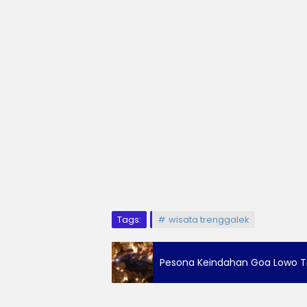
Tags:
wisata trenggalek
Pesona Keindahan Goa Lowo T