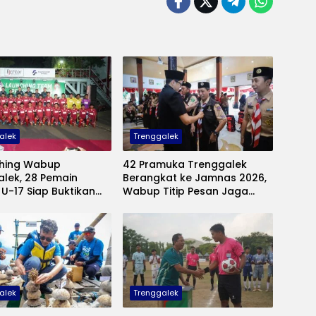
alek
Trenggalek
ching Wabup
42 Pramuka Trenggalek
lek, 28 Pemain
Berangkat ke Jamnas 2026,
 U-17 Siap Buktikan
Wabup Titip Pesan Jaga
Piala Suratin
Nama Baik Daerah
alek
Trenggalek