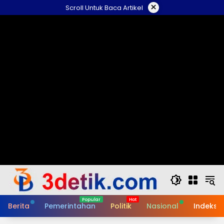
Skip
×
Scroll Untuk Baca Artikel
to
content
Berita
Pemerintahan
Politik
Nasional
Indeks B