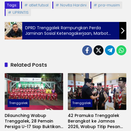
Tags:
atlet futsal
Novita Hardini
pra-musim
UPRINTIS
DPRD Trenggalek Rampungkan Perda
Jaminan Sosial Ketenagakerjaan, Marbot
hingga ART Ikut Terlindungi
Related Posts
Trenggalek
Trenggalek
Dilaunching Wabup
42 Pramuka Trenggalek
Trenggalek, 28 Pemain
Berangkat ke Jamnas
Persiga U-17 Siap Buktikan
2026, Wabup Titip Pesan