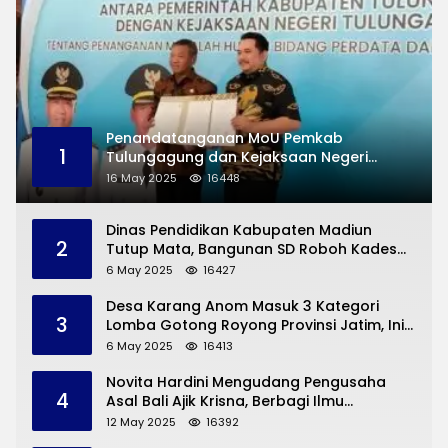
Penandatanganan MoU Pemkab
1
Tulungagung dan Kejaksaan Negeri
Permasalahan Hukum
16 May 2025
16448
Dinas Pendidikan Kabupaten Madiun
2
Tutup Mata, Bangunan SD Roboh Kades
Dermorejo Bangun Pakai Dana Pribadi
6 May 2025
16427
Desa Karang Anom Masuk 3 Kategori
3
Lomba Gotong Royong Provinsi Jatim, Ini
yang Disampaikan Sekda Trenggalek
6 May 2025
16413
Novita Hardini Mengudang Pengusaha
4
Asal Bali Ajik Krisna, Berbagi Ilmu
Pengembangan Pariwisata dan UMKM
12 May 2025
16392
Trenggalek