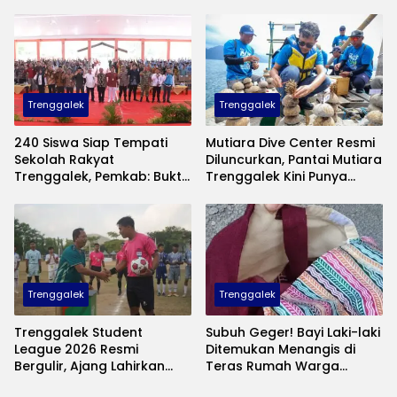
Diri di Piala Suratin
Jaga Nama Baik Daerah
Trenggalek
Trenggalek
240 Siswa Siap Tempati
Mutiara Dive Center Resmi
Sekolah Rakyat
Diluncurkan, Pantai Mutiara
Trenggalek, Pemkab: Bukti
Trenggalek Kini Punya
Nyata Negara Hadir untuk
Wisata Bawah Laut
Anak Kurang Mampu
Andalan
Trenggalek
Trenggalek
Trenggalek Student
Subuh Geger! Bayi Laki-laki
League 2026 Resmi
Ditemukan Menangis di
Bergulir, Ajang Lahirkan
Teras Rumah Warga
Bibit Pesepak Bola Muda
Banaran, Polisi Selidiki